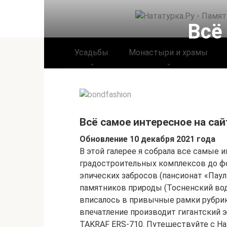
Перейти
к
Всё
контенту
Усадьбы
Монастыри и храмы
Всё самое интересное на са
Обновление 10 декабря 2021 года
В этой галерее я собрала все самые
градостроительных комплексов до ф
эпических забросов (пансионат «Паул
памятников природы (Тосненский водоп
вписалось в привычные рамки рубри
впечатление производит гигантский 
TAKRAF ERS-710. Путешествуйте с На