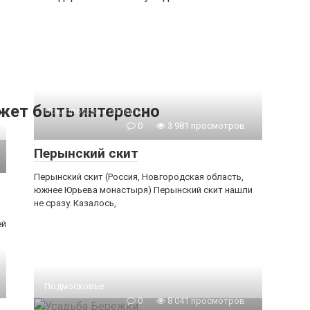
жет быть интересно
Новгородская область
0
3 981 просмотров
Перынский скит
Перынский скит (Россия, Новгородская область,
южнее Юрьева монастыря) Перынский скит нашли
не сразу. Казалось,
ей
Подмосковье
0
8 041 просмотров