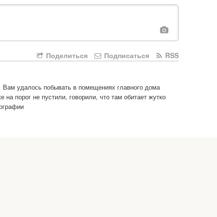
Поделиться
Подписаться
RSS
 Вам удалось побывать в помещениях главного дома 
на порог не пустили, говорили, что там обитает жутко 
тографии
ю храма - прогнали!

заборе, двери в доме были открыты... и там оказались 
 мы.
едие, но к сожалению, мало ответственных и сердобольных 