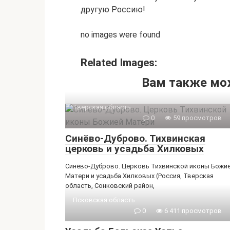
другую Россию!
no images were found
Related Images:
Вам также мо
Тверская область
0
59 просмотров
Синёво-Дуброво. Тихвинская
церковь и усадьба Хилковых
Синёво-Дуброво. Церковь Тихвинской иконы Божи
Матери и усадьба Хилковых (Россия, Тверская
область, Сонковский район,
Псковская область
0
6 411 просмотров