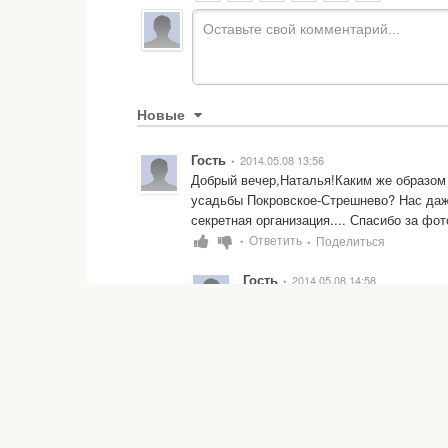
Новые
Гость
2014.05.08 13:56
•
Добрый вечер,Наталья!Каким же образом 
усадьбы Покровское-Стрешнево? Нас даже 
секретная организация.... Спасибо за фо
Ответить
Поделиться
•
•
Гость
2014.05.08 14:58
•
Добрый вечер Елена!

Пытались пройти через территори
...обошли кругом, нашли брешь в 
такие же любители старины как и
Ответить
Поделиться
•
•
Гость
2013.07.10 15:14
•
У нас такое великолепное и богатое насл