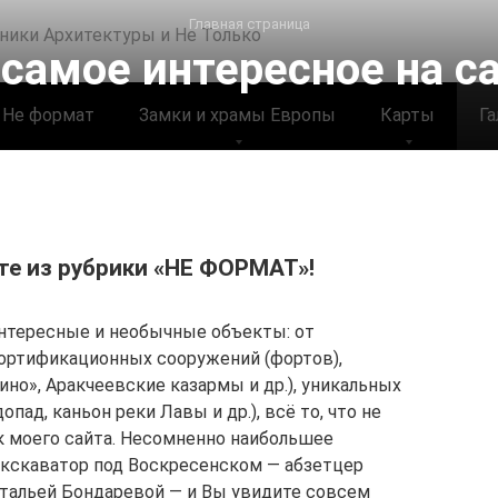
Главная страница
 самое интересное на са
Не формат
Замки и храмы Европы
Карты
Га
йте из рубрики «НЕ ФОРМАТ»!
 интересные и необычные объекты: от
ортификационных сооружений (фортов),
ино», Аракчеевские казармы и др.), уникальных
ад, каньон реки Лавы и др.), всё то, что не
к моего сайта. Несомненно наибольшее
экскаватор под Воскресенском — абзетцер
тальей Бондаревой — и Вы увидите совсем