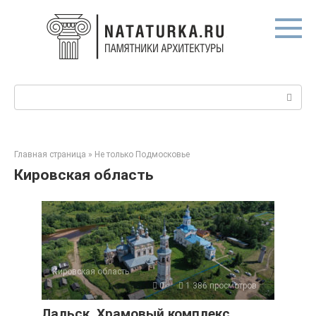
Перейти
к
контенту
Поиск:
Главная страница
»
Не только Подмосковье
Кировская область
Кировская область
0
1 386 просмотров
Лальск. Храмовый комплекс