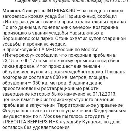
Усадебный дом в Кунцево после пожара, фото 2015 г.
Москва. 4 августа. INTERFAX.RU
— на западе столицы
загорелась кровля усадьбы Нарышкиных, сообщил
«Интерфаксу» источник в правоохранительных органах.
По его данным, в понедельник вечером возгорание
произошло в здании усадьбы Нарышкиных в
Ворошиловском парке. Огонь охватил купол старинной
усадьбы и проник на чердак.
В пресс-службе ГУ МЧС России по Москве
«Интерфаксу» сообщили, что пожарные прибыли в
23:15, а в 00:17 по московскому времени пожар был
ликвидирован. Итог происшествия печален —
обрушились купол и кровля усадебного дома. Площадь
возгорания составила 600 кв. метров, площадь
обрушения — 350 кв. метров. В здании давно
приостановлены реставрационные работы,
завершение которых было намечено на 01.12.2013,
ценный памятник историко-культурного значения
пребывал в запустении. Территориальное управление
Федерального агентства по управлению Федеральным
имуществом по г. Москве пыталось отсудить у
«РЕВОЛТА ВЕНЧЕРЗ ИНК.» усадьбу Кунцево, но дело
осталось без удовлетворения.