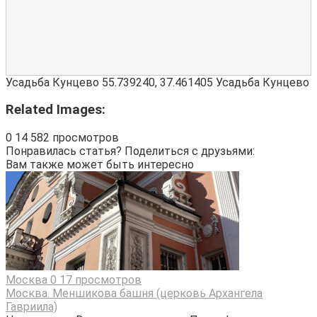
Усадьба Кунцево
55.739240
,
37.461405
Усадьба Кунцево
Related Images:
0
14 582 просмотров
Понравилась статья? Поделиться с друзьями:
Вам также может быть интересно
Москва
0
17 просмотров
Москва. Меншикова башня (церковь Архангела
Гавриила)