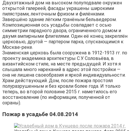
Двухэтажный дом на высоком полуподвале окружен
открытой галереей, фасады украшены широкими
пилястрами, ленточным фризом и филёнками.
Завершёно здание лёгким гранёным бельведером.
Композиционная ось усадьбы совпадает с осью
симметрии парадного двора, ограниченного домом и
двумя ампирными флигелями. Один её конец закреплён
церковью, другой — партером парка, спускающимся к
Москве-реке.
Знаменская церковь была сооружена в 1912-1913 гг. по
проекту академика архитектуры С.У. Соловьёва, в
византийском стиле, на месте предыдущей. И хотя я
слышала много нареканий в адрес этой постройки —
она не лишена своеобразия и яркой индивидуальности.
Храм действующий. Дом, после пожара простоял
полуразрушенным и без кровли более года. И только
теперь, во второй половине 2015 г. наметилось его
восстановление (по информации, полученной от
охраны).
Пожар в усадьбе 04.08.2014