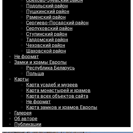
Орехово-Зуевский район
Подольский район
Пушкинский район
Раменский район
Сергиево-Посадский район
Серпуховский район
Ступинский район
Талдомский район
Чеховский район
Шаховской район
Не формат
Замки и храмы Европы
Республика Беларусь
Польша
Карты
Карта усадеб и музеев
Карта монастырей и храмов
Карта всех объектов сайта
Не формат
Карта замков и храмов Европы
Галерея
Об авторе
Публикации