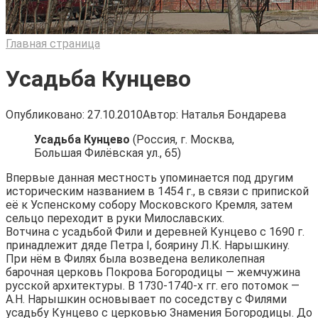
Главная страница
Усадьба Кунцево
Опубликовано:
27.10.2010
Автор:
Наталья Бондарева
Усадьба Кунцево
(Россия, г. Москва,
Большая Филёвская ул., 65)
Впервые данная местность упоминается под другим
историческим названием в 1454 г., в связи с припиской
её к Успенскому собору Московского Кремля, затем
сельцо переходит в руки Милославских.
Вотчина с усадьбой Фили и деревней Кунцево с 1690 г.
принадлежит дяде Петра I, боярину Л.К. Нарышкину.
При нём в Филях была возведена великолепная
барочная церковь Покрова Богородицы — жемчужина
русской архитектуры. В 1730-1740-х гг. его потомок —
А.Н. Нарышкин основывает по соседству с Филями
усадьбу Кунцево с церковью Знамения Богородицы. До