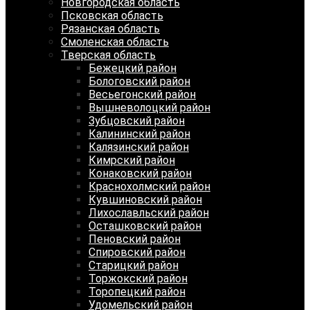
Новгородская область
Псковская область
Рязанская область
Смоленская область
Тверская область
Бежецкий район
Бологовский район
Весьегонский район
Вышневолоцкий район
Зубцовский район
Калининский район
Калязинский район
Кимрский район
Конаковский район
Краснохолмский район
Кувшиновский район
Лихославльский район
Осташковский район
Пеновский район
Спировский район
Старицкий район
Торжокский район
Торопецкий район
Удомельский район