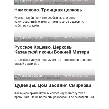
Тверская область
0
29 просмотров
Намесково. Троицкая церковь
Русская глубинка – это особый мир, словно
заколдованный злыми силами: мертвые деревни,
забытые усадьбы,
Тверская область
0
35 просмотров
Русское Кошево. Церковь
Казанской иконы Божией Матери
От Бежецка до урочища 37 км, до поворота на Сонково –
старый асфальт, а
Тверская область
0
56 просмотров
Дуденцы. Дом Василия Смирнова
Как много архитектурных сокровищ хранит русская
провинция. Чаще всего они разбросаны по ее потаенным