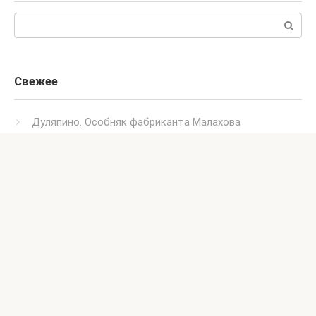
Поиск:
Свежее
Дуляпино. Особняк фабриканта Малахова
Усадьба Андреевское Куракиных
Козьмодемьянск. Музей купеческого быта
(дом Шишокина)
Великий враг. Казанская церковь
Филипповское. Старообрядческий Малиновский скит
Кулебаки. Краеведческий музей (Народный дом)
Усадьба Успенское Казанского