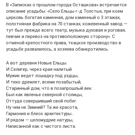
В «Записках о прошлом города Осташкова» встречается
описание усадьбы: «Село Ельцы г-д Толстых, при коем
церковь богатая каменная, дом каменный о 3 этажах,
полотняная фабрика на 70 станках, кожевенный завод —
тут был прежде всего театр, музыка духовая и роговая,
певчие и перевоз на противоположную сторону». С
отменой крепостного права, ткацкое производство в
усадьбе развалилось, а хозяева обанкротились.
А вот деревня Новые Ельцы.
И Селигер, через края налитый.
Мужик ведет лошадку под уздцы,
И тихо дремлет, всеми позабытый,
Старинный дом, что в позапрошлый век
Был как явленье северной столицы,
Оттуда совершивший свой побег.
Ну чем не Зимний? Та же красота,
Гармония и блеск архитектуры…
И рядом — целомудрие натуры,
Написанной как с чистого листа.