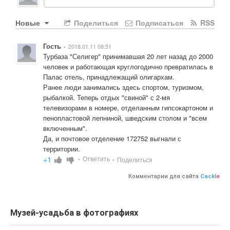
Новые
Поделиться
Подписаться
RSS
Гость
2018.01.11 08:51
•
Турбаза "Селигер" принимавшая 20 лет назад до 2000 
человек и работающая круглогодично превратилась в 
Палас отель, принадлежащий олигархам. 

Ранее люди занимались здесь спортом, туризмом, 
рыбалкой. Теперь отдых "свиной" с 2-мя 
телевизорами в номере, отделанным гипсокартоном и 
пенопластовой лепниной, шведским столом и "всем 
включенным".

Да, и почтовое отделение 172752 выгнали с 
территории.
+1
Ответить
Поделиться
•
•
Комментарии для сайта
Cackl
e
Музей-усадьба в фотографиях