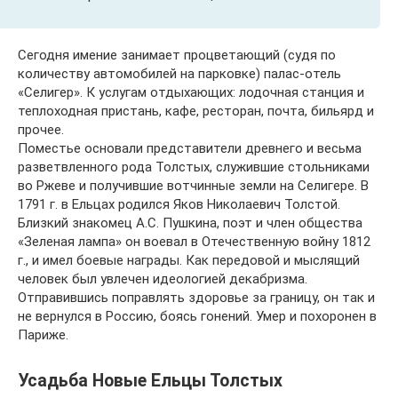
Сегодня имение занимает процветающий (судя по
количеству автомобилей на парковке) палас-отель
«Селигер». К услугам отдыхающих: лодочная станция и
теплоходная пристань, кафе, ресторан, почта, бильярд и
прочее.
Поместье основали представители древнего и весьма
разветвленного рода Толстых, служившие стольниками
во Ржеве и получившие вотчинные земли на Селигере. В
1791 г. в Ельцах родился Яков Николаевич Толстой.
Близкий знакомец А.С. Пушкина, поэт и член общества
«Зеленая лампа» он воевал в Отечественную войну 1812
г., и имел боевые награды. Как передовой и мыслящий
человек был увлечен идеологией декабризма.
Отправившись поправлять здоровье за границу, он так и
не вернулся в Россию, боясь гонений. Умер и похоронен в
Париже.
Усадьба Новые Ельцы Толстых