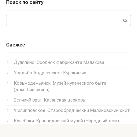
Поиск по сайту
Поиск:
Свежее
Дуляпино. Особняк фабриканта Малахова
Усадьба Андреевское Куракиных
Козьмодемьянск. Музей купеческого быта
(дом Шишокина)
Великий враг. Казанская церковь
Филипповское. Старообрядческий Малиновский скит
Кулебаки. Краеведческий музей (Народный дом)
Усадьба Успенское Казанского