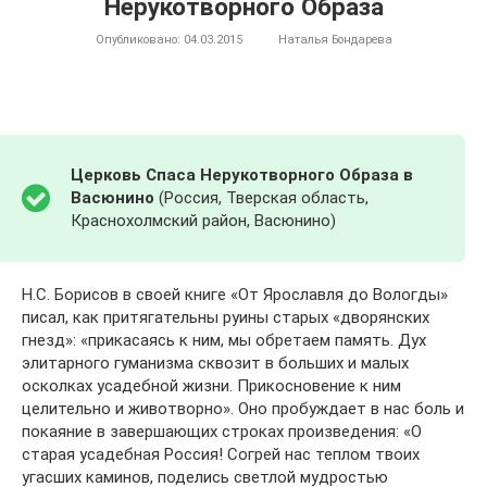
Нерукотворного Образа
Опубликовано:
04.03.2015
Наталья Бондарева
Церковь Спаса Нерукотворного Образа в
Васюнино
(Россия, Тверская область,
Краснохолмский район, Васюнино)
Н.С. Борисов в своей книге «От Ярославля до Вологды»
писал, как притягательны руины старых «дворянских
гнезд»: «прикасаясь к ним, мы обретаем память. Дух
элитарного гуманизма сквозит в больших и малых
осколках усадебной жизни. Прикосновение к ним
целительно и животворно». Оно пробуждает в нас боль и
покаяние в завершающих строках произведения: «О
старая усадебная Россия! Согрей нас теплом твоих
угасших каминов, поделись светлой мудростью