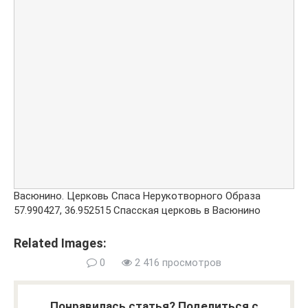
Васюнино. Церковь Спаса Нерукотворного Образа
57.990427
,
36.952515
Спасская церковь в Васюнино
Related Images:
0
2 416 просмотров
Понравилась статья? Поделиться с