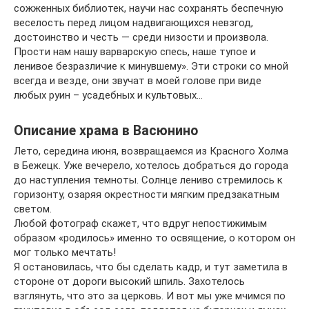
сожженных библиотек, научи нас сохранять беспечную
веселость перед лицом надвигающихся невзгод,
достоинство и честь — среди низости и произвола.
Прости нам нашу варварскую спесь, наше тупое и
ленивое безразличие к минувшему». Эти строки со мной
всегда и везде, они звучат в моей голове при виде
любых руин – усадебных и культовых…
Описание храма в Васюнино
Лето, середина июня, возвращаемся из Красного Холма
в Бежецк. Уже вечерело, хотелось добраться до города
до наступления темноты. Солнце лениво стремилось к
горизонту, озаряя окрестности мягким предзакатным
светом.
Любой фотограф скажет, что вдруг непостижимым
образом «родилось» именно то освящение, о котором он
мог только мечтать!
Я остановилась, что бы сделать кадр, и тут заметила в
стороне от дороги высокий шпиль. Захотелось
взглянуть, что это за церковь. И вот мы уже мчимся по