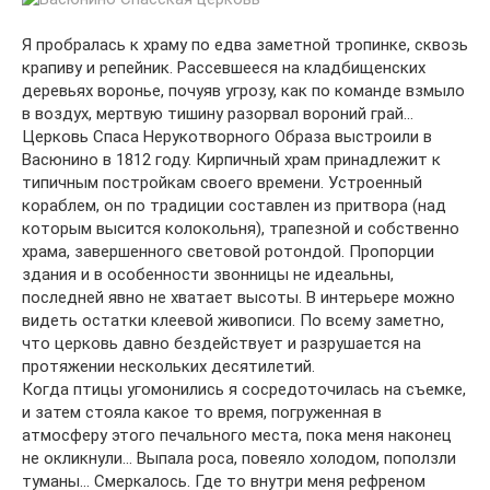
Я пробралась к храму по едва заметной тропинке, сквозь
крапиву и репейник. Рассевшееся на кладбищенских
деревьях воронье, почуяв угрозу, как по команде взмыло
в воздух, мертвую тишину разорвал вороний грай…
Церковь Спаса Нерукотворного Образа выстроили в
Васюнино в 1812 году. Кирпичный храм принадлежит к
типичным постройкам своего времени. Устроенный
кораблем, он по традиции составлен из притвора (над
которым высится колокольня), трапезной и собственно
храма, завершенного световой ротондой. Пропорции
здания и в особенности звонницы не идеальны,
последней явно не хватает высоты. В интерьере можно
видеть остатки клеевой живописи. По всему заметно,
что церковь давно бездействует и разрушается на
протяжении нескольких десятилетий.
Когда птицы угомонились я сосредоточилась на съемке,
и затем стояла какое то время, погруженная в
атмосферу этого печального места, пока меня наконец
не окликнули… Выпала роса, повеяло холодом, поползли
туманы… Смеркалось. Где то внутри меня рефреном