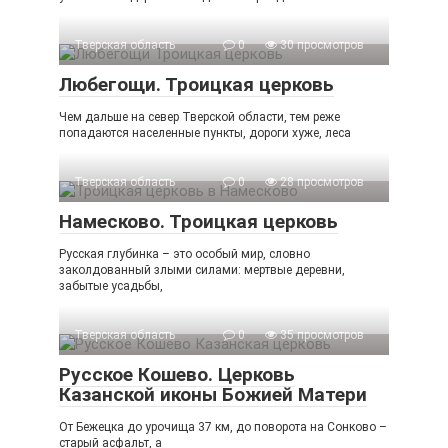
Тверская область
0
30 просмотров
Любегощи. Троицкая церковь
Чем дальше на север Тверской области, тем реже
попадаются населенные пункты, дороги хуже, леса
Тверская область
0
28 просмотров
Намесково. Троицкая церковь
Русская глубинка – это особый мир, словно
заколдованный злыми силами: мертвые деревни,
забытые усадьбы,
Тверская область
0
35 просмотров
Русское Кошево. Церковь
Казанской иконы Божией Матери
От Бежецка до урочища 37 км, до поворота на Сонково –
старый асфальт, а