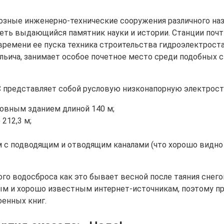
зные инженерно-технические сооружения различного назн
ть выдающийся памятник науки и истории. Станции почти в
 времени ее пуска техника строительства гидроэлектроста
ича, занимает особое почетное место среди подобных с
 представляет собой русловую низконапорную электрост
овным зданием длиной 140 м;
212,3 м;
 подводящим и отводящим каналами (что хорошо видно и
о водосброса как это бывает весной после таяния снегов
ым и хорошо известным интернет-источникам, поэтому п
енных книг.