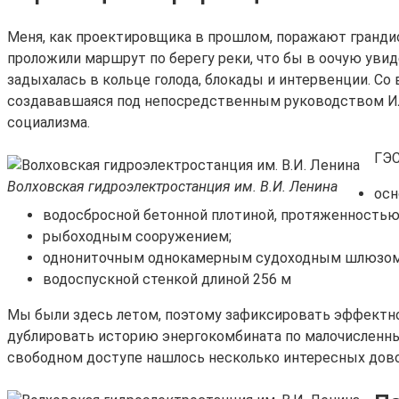
Меня, как проектировщика в прошлом, поражают грандио
проложили маршрут по берегу реки, что бы в оочую увиде
задыхалась в кольце голода, блокады и интервенции. Со
создававшаяся под непосредственным руководством Иль
социализма.
ГЭС
Волховская гидроэлектростанция им. В.И. Ленина
осн
водосбросной бетонной плотиной, протяженностью 
рыбоходным сооружением;
однониточным однокамерным судоходным шлюзом с
водоспускной стенкой длиной 256 м
Мы были здесь летом, поэтому зафиксировать эффектног
дублировать историю энергокомбината по малочисленн
свободном доступе нашлось несколько интересных дово