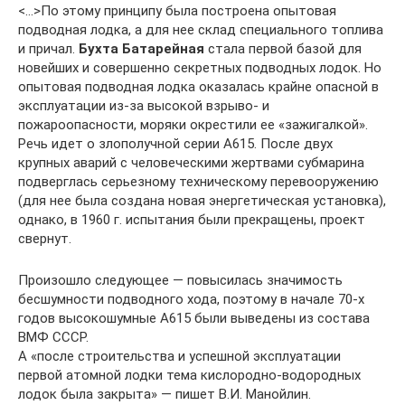
<…>По этому принципу была построена опытовая
подводная лодка, а для нее склад специального топлива
и причал.
Бухта Батарейная
стала первой базой для
новейших и совершенно секретных подводных лодок. Но
опытовая подводная лодка оказалась крайне опасной в
эксплуатации из-за высокой взрыво- и
пожароопасности, моряки окрестили ее «зажигалкой».
Речь идет о злополучной серии А615. После двух
крупных аварий с человеческими жертвами субмарина
подверглась серьезному техническому перевооружению
(для нее была создана новая энергетическая установка),
однако, в 1960 г. испытания были прекращены, проект
свернут.
Произошло следующее — повысилась значимость
бесшумности подводного хода, поэтому в начале 70-х
годов высокошумные А615 были выведены из состава
ВМФ СССР.
А «после строительства и успешной эксплуатации
первой атомной лодки тема кислородно-водородных
лодок была закрыта» — пишет В.И. Манойлин.