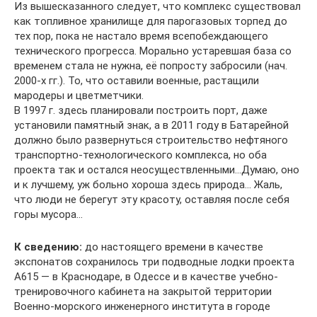
Из вышесказанного следует, что комплекс существовал
как топливное хранилище для парогазовых торпед до
тех пор, пока не настало время всепобеждающего
технического прогресса. Морально устаревшая база со
временем стала не нужна, её попросту забросили (нач.
2000-х гг.). То, что оставили военные, растащили
мародеры и цветметчики.
В 1997 г. здесь планировали построить порт, даже
установили памятный знак, а в 2011 году в Батарейной
должно было развернуться строительство нефтяного
транспортно-технологического комплекса, но оба
проекта так и остался неосуществленными…Думаю, оно
и к лучшему, уж больно хороша здесь природа… Жаль,
что люди не берегут эту красоту, оставляя после себя
горы мусора…
К сведению:
до настоящего времени в качестве
экспонатов сохранилось три подводные лодки проекта
А615 — в Краснодаре, в Одессе и в качестве учебно-
тренировочного кабинета на закрытой территории
Военно-морского инженерного института в городе