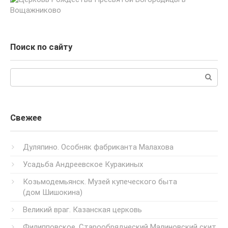
Поиск по сайту
Поиск:
Свежее
Дуляпино. Особняк фабриканта Малахова
Усадьба Андреевское Куракиных
Козьмодемьянск. Музей купеческого быта
(дом Шишокина)
Великий враг. Казанская церковь
Филипповское. Старообрядческий Малиновский скит