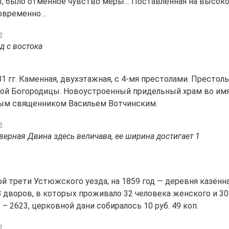
, было отменное чувство меры… Поставленная на высоком
новременно…
д с востока
 гг. Каменная, двухэтажная, с 4-мя престолами. Престолы
й Богородицы. Новоустроенный придельный храм во имя с
ным священником Васильем Вотчинским.
верная Двина здесь величава, ее ширина достигает 1
й трети Устюжского уезда; на 1859 год — деревня казённ
ь 8 дворов, в которых проживало 32 человека женского и 3
. – 2623, церковной дани собиралось 10 руб. 49 коп.