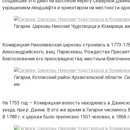
создавших это диво на высоком берегу Северной Двины
украшением ландшафта и ориентиром на местности од
Гагарки. Церковь Николая Чудотворца в Комарице, ви
Комарицкая Николаевская церковь строилась в 1773-1781
Александрийского, вмц. Параскевы, Рождества Пресвято
благословения его преосвященства, местным благочин
Гагарки, Котласский район Архангельской области. Се
км
На 1755 год — Комарицкая волость находилась в Двинско
уезда, при р. Двине. В это же время в Гагарке числилос
В 1788 г. к церкви было приписано 1501 человек, в 1868 г