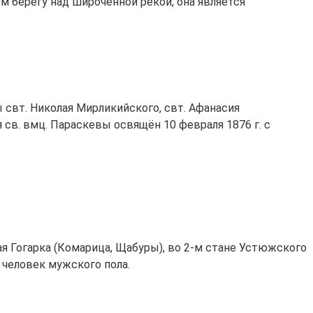
 берегу над широченной рекой, она является
 свт. Николая Мирликийского, свт. Афанасия
в. вмц. Параскевы освящён 10 февраля 1876 г. с
ая Гогарка (Комарица, Щабуры), во 2-м стане Устюжского
0 человек мужского пола.