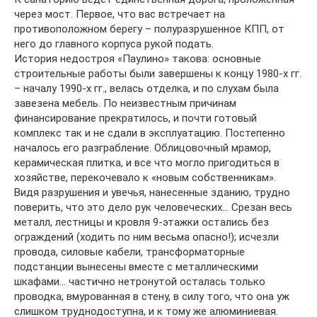
через мост. Первое, что вас встречает на
противоположном берегу – полуразрушенное КПП, от
него до главного корпуса рукой подать.
История недостроя «Паулино» такова: основные
строительные работы были завершены к концу 1980-х гг.
– началу 1990-х гг., велась отделка, и по слухам была
завезена мебель. По неизвестным причинам
финансирование прекратилось, и почти готовый
комплекс так и не сдали в эксплуатацию. Постепенно
началось его разграбление. Облицовочный мрамор,
керамическая плитка, и все что могло пригодиться в
хозяйстве, перекочевало к «новым собственникам».
Видя разрушения и увечья, нанесенные зданию, трудно
поверить, что это дело рук человеческих… Срезан весь
металл, лестницы и кровля 9-этажки остались без
ограждений (ходить по ним весьма опасно!); исчезли
провода, силовые кабели, трансформаторные
подстанции вынесены вместе с металлическими
шкафами… частично нетронутой осталась только
проводка, вмурованная в стену, в силу того, что она уж
слишком труднодоступна, и к тому же алюминиевая.