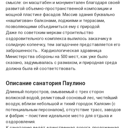
смысле: он масштабен и монументален благодаря своей
развитой объемно-пространственной композиции и
мощной пластике фасадов. Массив здания буквально
«нашпигован» балконами, лоджиями и террасами,
позволяющими объединиться ему с природой.
Даже по советским меркам строительство
оздоровительного комплекса вылилось заказчику в
солидную копеечку, тем загадочнее представляется его
заброшенность… Кардиологическая здравница
Министерства обороны на 500 мест, как уже было
сказано, задумывалась с размахом, и природная среда
должна была ей соответствовать.
Описание санатория Паулино
Длинный полуостров, омываемый с трех сторон
волжской водой, реликтовый сосновый лес, чистейший
воздух; вблизи небольшой и тихий городок Калязин (с
потенциальным персоналом), отсутствие трасс, заводов
и фабрик – поистине идеальное место для отдыха и
оздоровления.
К санаторию ведёт единственная дорога, проложенная