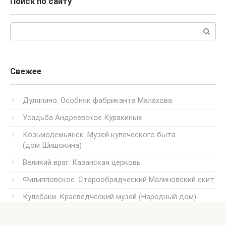
Поиск по сайту
Поиск:
Свежее
Дуляпино. Особняк фабриканта Малахова
Усадьба Андреевское Куракиных
Козьмодемьянск. Музей купеческого быта
(дом Шишокина)
Великий враг. Казанская церковь
Филипповское. Старообрядческий Малиновский скит
Кулебаки. Краеведческий музей (Народный дом)
Усадьба Успенское Казанского