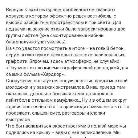
Вернусь к архитектурным особенностям главного
корпуса, в котором эффектно решён вестибюль, с
высоко раскрытым пространством в три света. Для
подъема на верхние этажи было запроектировано две
группы лифтов (уже смонтированные кабины
благополучно улетучились).
На что удастся посмотреть в итоге – на голый бетон,
серую штукатурку и несколько неплохо нарисованных
граффити. Впрочем, здесь атмосферно, не случайно
«Паулино» стало кинематографической площадкой для
съемки фильма «Хардкор».
Сооружение пользуется популярностью среди местной
молодежи и у заезжих экстремалов. В наш приезд там
оказалась довольно большая команда игроков в
пейнтбол в стильном камуфляже… Ну и в общем вокруг
здания постоянно что то происходит: мимо него кто то
проезжает, слышен смех, разговоры и хлопки
выстрелов…
Что бы насладиться окрестностями в полной мере мы
поднялись на крышу – виды с неё великолепные. Мы