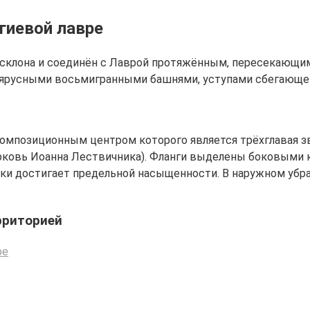
гиевой лавре
 склона и соединён с Лаврой протяжённым, пересекающи
ярусными восьмигранными башнями, уступами сбегающей 
омпозиционным центром которого является трёхглавая зв
рковь Иоанна Лествичника). Фланги выделены боковыми к
йки достигает предельной насыщенности. В наружном убра
рриторией