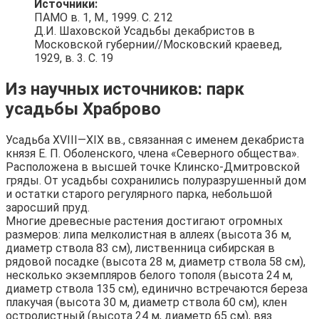
Источники:
ПАМО в. 1, М., 1999. С. 212
Д.И. Шаховской Усадьбы декабристов в
Московской губернии//Московский краевед,
1929, в. 3. С. 19
Из научных источников: парк
усадьбы Храброво
Усадьба XVIII—XIX вв., связанная с именем декабриста
князя Е. П. Оболенского, члена «Северного общества».
Расположена в высшей точке Клинско-Дмитровской
гряды. От усадьбы сохранились полуразрушенный дом
и остатки старого регулярного парка, небольшой
заросший пруд.
Многие древесные растения достигают огромных
размеров: липа мелколистная в аллеях (высота 36 м,
диаметр ствола 83 см), лиственница сибирская в
рядовой посадке (высота 28 м, диаметр ствола 58 см),
несколько экземпляров белого тополя (высота 24 м,
диаметр ствола 135 см), единично встречаются береза
плакучая (высота 30 м, диаметр ствола 60 см), клен
остролистный (высота 24 м, диаметр 65 см), вяз