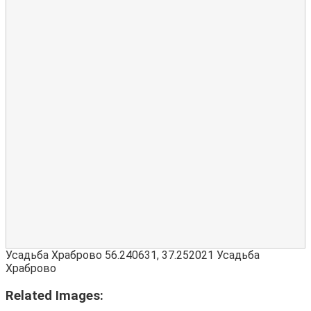
Усадьба Храброво
56.240631
,
37.252021
Усадьба
Храброво
Related Images: