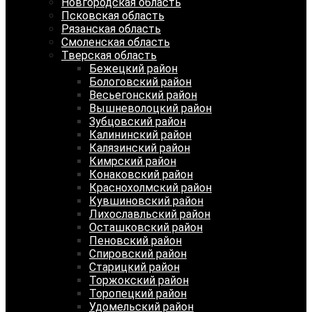
Новгородская область
Псковская область
Рязанская область
Смоленская область
Тверская область
Бежецкий район
Бологовский район
Весьегонский район
Вышневолоцкий район
Зубцовский район
Калининский район
Калязинский район
Кимрский район
Конаковский район
Краснохолмский район
Кувшиновский район
Лихославльский район
Осташковский район
Пеновский район
Спировский район
Старицкий район
Торжокский район
Торопецкий район
Удомельский район