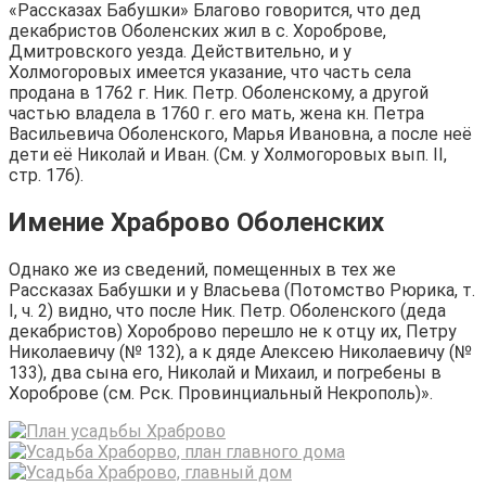
«Рассказах Бабушки» Благово говорится, что дед
декабристов Оболенских жил в с. Хороброве,
Дмитровского уезда. Действительно, и у
Холмогоровых имеется указание, что часть села
продана в 1762 г. Ник. Петр. Оболенскому, а другой
частью владела в 1760 г. его мать, жена кн. Петра
Васильевича Оболенского, Марья Ивановна, а после неё
дети её Николай и Иван. (См. у Холмогоровых вып. II,
стр. 176).
Имение Храброво Оболенских
Однако же из сведений, помещенных в тех же
Рассказах Бабушки и у Власьева (Потомство Рюрика, т.
I, ч. 2) видно, что после Ник. Петр. Оболенского (деда
декабристов) Хороброво перешло не к отцу их, Петру
Николаевичу (№ 132), а к дяде Алексею Николаевичу (№
133), два сына его, Николай и Михаил, и погребены в
Хороброве (см. Рск. Провинциальный Некрополь)».