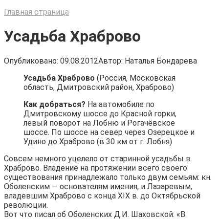
Главная страница
Усадьба Храброво
Опубликовано:
09.08.2012
Автор:
Наталья Бондарева
Усадьба Храброво
(Россия, Московская
область, Дмитровский район, Храброво)
Как добраться?
На автомобиле по
Дмитровскому шоссе до Красной горки,
левый поворот на Лобню и Рогачёвское
шоссе. По шоссе на север через Озерецкое и
Удино до Храброво (в 30 км от г. Лобня)
Совсем немного уцелело от старинной усадьбы в
Храброво. Владение на протяжении всего своего
существования принадлежало только двум семьям: кн.
Оболенским — основателям имения, и Лазаревым,
владевшим Храброво с конца XIX в. до Октябрьской
революции.
Вот что писал об Оболенских Д.И. Шаховской: «В