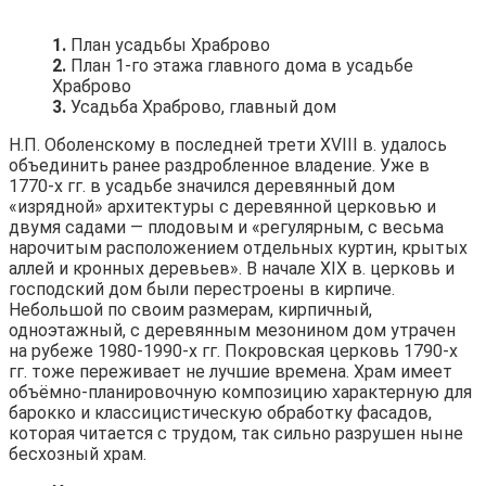
1.
План усадьбы Храброво
2.
План 1-го этажа главного дома в усадьбе
Храброво
3.
Усадьба Храброво, главный дом
Н.П. Оболенскому в последней трети XVIII в. удалось
объединить ранее раздробленное владение. Уже в
1770-х гг. в усадьбе значился деревянный дом
«изрядной» архитектуры с деревянной церковью и
двумя садами — плодовым и «регулярным, с весьма
нарочитым расположением отдельных куртин, крытых
аллей и кронных деревьев». В начале XIX в. церковь и
господский дом были перестроены в кирпиче.
Небольшой по своим размерам, кирпичный,
одноэтажный, с деревянным мезонином дом утрачен
на рубеже 1980-1990-х гг. Покровская церковь 1790-х
гг. тоже переживает не лучшие времена. Храм имеет
объёмно-планировочную композицию характерную для
барокко и классицистическую обработку фасадов,
которая читается с трудом, так сильно разрушен ныне
бесхозный храм.