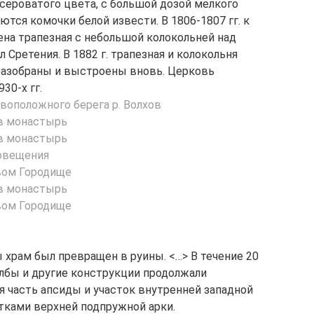
-сероватого цвета, с большой дозой мелкого
ются комочки белой извести. В 1806-1807 гг. к
ена трапезная с небольшой колокольней над
 Сретения. В 1882 г. трапезная и колокольня
разобраны и выстроены вновь. Церковь
30-х гг.
 храм был превращен в руины. <…> В течение 20
лбы и другие конструкции продолжали
я часть апсиды и участок внутренней западной
атками верхней подпружной арки.