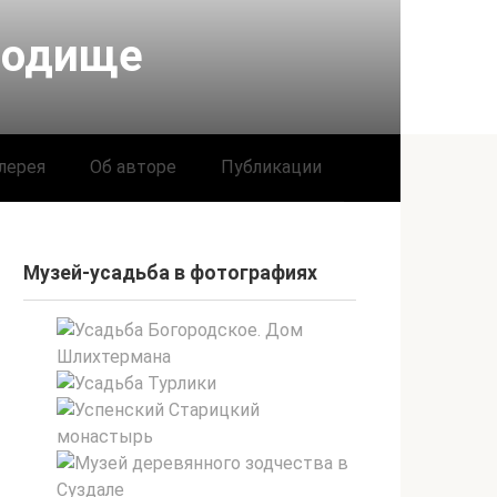
родище
лерея
Об авторе
Публикации
Музей-усадьба в фотографиях