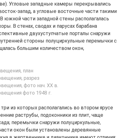
тве). Угловые западные камеры перекрывались
осток-запад, а угловые восточные части такими
 В южной части западной стены располагалась
оры. В стенах, сводах и парусах барабана
спективные двухуступчатые порталы снаружи
внутренней стороны полуциркульные перемычки с
алась большим количеством окон,
три из которых располагались во втором ярусе
ренние раструбы, подоконники из плит, чаще
сада; перемычки снаружи полуциркульные,
й части окон были установлены деревянные
кна в жертвеннике и диаконнике имеют отличия: