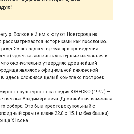
ндую!
гу р. Волхов в 2 км к югу от Новгорода на
 рассматривается историками как поселение,
ода. За последнее время при проведении
 Носов) здесь выявлены культурные наслоения и
, что окончательно утвердило древнейший
 Городище являлось официальной княжеской
II в. здесь сложился целый комплекс построек
мирного культурного наследия ЮНЕСКО (1992) —
я Мстислава Владимировича. Древнейшая каменная
го собора. Это был крестовокупольный с
сидный храм (в плане 22,8 х 15,1 м без башни),
нца XI века.