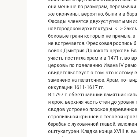
они меньше по размерам, перемычки 
же окончины, вероятно, были и в бара
Фасады членятся двухуступчатыми ло
новгородской архитектуры. <…> Зако
боковые грани которых не прямые, а
не встречается. Фресковая роспись бы
войск Дмитрия Донского церковь Бла
участь постигла храм и в 1471 г. во вр
церковь по повелению Ивана IV ремо
свидетельствует о том, что к этому
заменено на палаточное. Храм, по- в
оккупации 1611-1617 гг.
В 1797 г. обветшавший памятник кап
и арок, верхняя часть стен до уровня
сводов устроено плоское деревянно
стропильной крышей с тесовой кров
барабан с луковичной главой; заложе
оштукатурен. Кладка конца XVIII в. вы