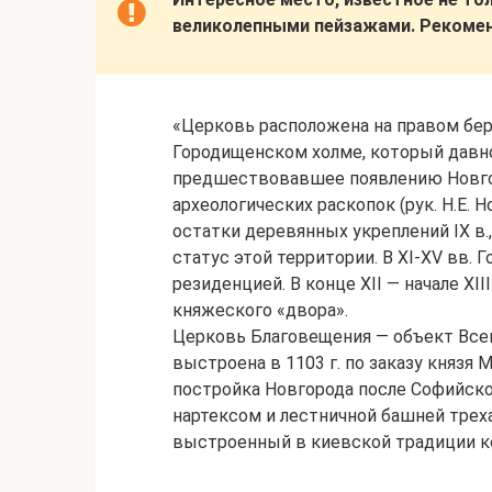
великолепными пейзажами. Рекоме
«Церковь расположена на правом бере
Городищенском холме, который давно
предшествовавшее появлению Новгор
археологических раскопок (рук. Н.Е.
остатки деревянных укреплений IX в.
статус этой территории. В XI-XV вв.
резиденцией. В конце XII — начале XI
княжеского «двора».
Церковь Благовещения — объект Все
выстроена в 1103 г. по заказу княз
постройка Новгорода после Софийско
нартексом и лестничной башней трехап
выстроенный в киевской традиции ко