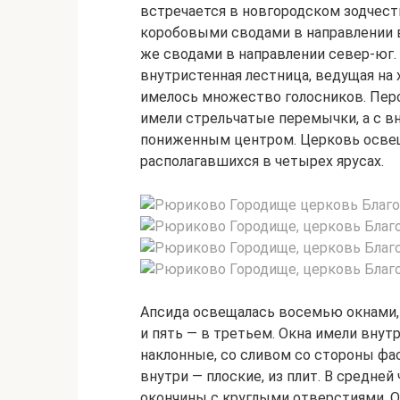
встречается в новгородском зодчес
коробовыми сводами в направлении в
же сводами в направлении север-юг.
внутристенная лестница, ведущая на х
имелось множество голосников. Пер
имели стрельчатые перемычки, а с 
пониженным центром. Церковь освещ
располагавшихся в четырех ярусах.
Апсида освещалась восемью окнами, 
и пять — в третьем. Окна имели внут
наклонные, со сливом со стороны фа
внутри — плоские, из плит. В средне
окончины с круглыми отверстиями. О