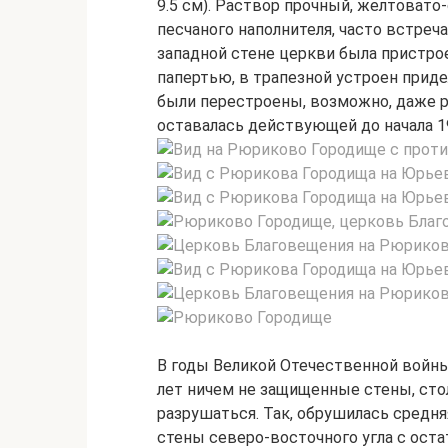
9.5 см). Раствор прочный, желтовато
песчаного наполнителя, часто встреча
западной стене церкви была пристро
папертью, в трапезной устроен придел
были перестроены, возможно, даже 
оставалась действующей до начала 19
В годы Великой Отечественной войны
лет ничем не защищенные стены, сто
разрушаться. Так, обрушилась средня
стены северо-восточного угла с ост