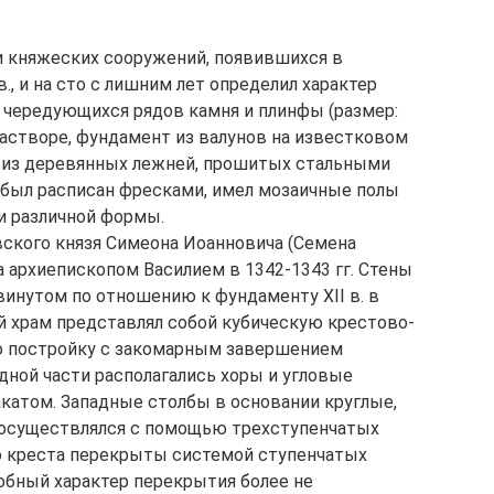
и княжеских сооружений, появившихся в
., и на сто с лишним лет определил характер
з чередующихся рядов камня и плинфы (размер:
 растворе, фундамент из валунов на известковом
и из деревянных лежней, прошитых стальными
 был расписан фресками, имел мозаичные полы
и различной формы.
вского князя Симеона Иоанновича (Семена
а архиепископом Василием в 1342-1343 гг. Стены
винутом по отношению к фундаменту XII в. в
й храм представлял собой кубическую крестово-
ю постройку с закомарным завершением
падной части располагались хоры и угловые
катом. Западные столбы в основании круглые,
 осуществлялся с помощью трехступенчатых
о креста перекрыты системой ступенчатых
обный характер перекрытия более не