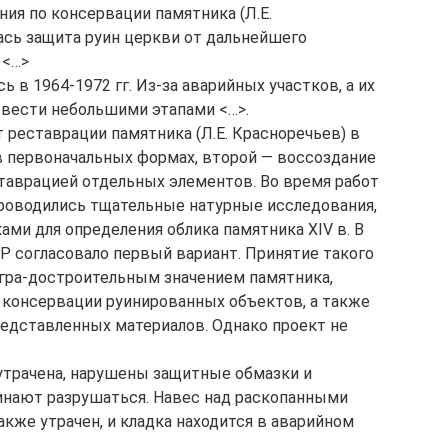
ния по консервации памятника (Л.E.
ась защита руин церкви от дальнейшего
 <…>
в 1964-1972 гг. Из-за аварийных участков, а их
 вести небольшими этапами <…>.
т реставрации памятника (Л.Е. Красноречьев) в
в первоначальных формах, второй — воссоздание
таврацией отдельных элементов. Во время работ
проводились тщательные натурные исследования,
ми для определения облика памятника XIV в. В
Р согласовало первый вариант. Принятие такого
гра-достроительным значением памятника,
консервации руинированных объектов, а также
едставленных материалов. Однако проект не
утрачена, нарушены защитные обмазки и
инают разрушаться. Навес над раскопанными
также утрачен, и кладка находится в аварийном