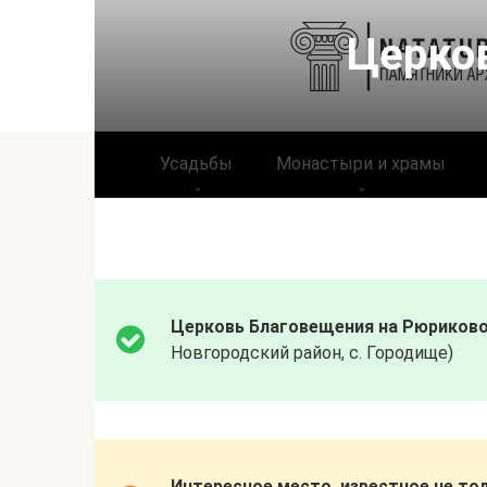
Перейти
к
Церко
контенту
Усадьбы
Монастыри и храмы
Церковь Благовещения на Рюриков
Новгородский район, с. Городище)
Интересное место, известное не тол