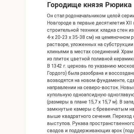
Городище князя Рюрика
Он стал родоначальником целой сери
Новгороде в первые десятилетия XII в
строительной техники: кладка стен и
4-х 20-23 х 35-38 см) на цемяночном
растворе, уложенных на субструкци
клиньями в местах соединений. Храм
из плиток цветной поливной керамик
В 1342 г. церковь по указанию моско
Гордого) была разобрана и воссоздан
возводятся на новом фундаменте, сд
направлении на северо-восток. Новы
купольную одноапсидную одноглаву
(размеры в плане 15,7 х 15,7 м). В за
замкнутые камеры с бревенчатым на
выше квадратного сечения. Переход
выступов. Рукава пространственног
сводов и поддерживающих арок (под