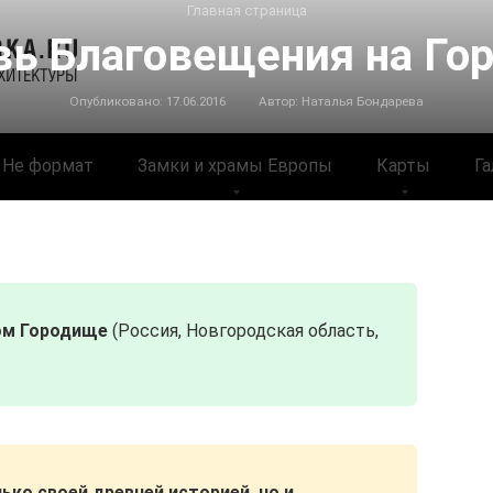
Главная страница
вь Благовещения на Го
Опубликовано:
17.06.2016
Автор:
Наталья Бондарева
Не формат
Замки и храмы Европы
Карты
Га
ом Городище
(Россия, Новгородская область,
ько своей древней историей, но и