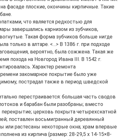
на фасаде плоские, окончины кирпичные. Такие
бане.
патками, что является редкостью для
мары завершались карнизом из зубчиков,
 вогнутые. Такая форма зубчиков больше нигде
ла только в алтаре. <…> В 1386 г. при подходе
говещения, вероятно, была сожжена. Такая же
емя похода на Новгород Ивана III. В 1542 г.
нтировалась. Характер ремонта
 времени закомарное покрытие было уже
идимому, пострадал также в период шведской
итально перестраивается: большая часть сводов
 потоков и барабан были разобраны; вместо
е перекрытие; церковь покрыта четырехскатной
лей; поставлен восьмигранный деревянный
ны или растесаны некоторые окна; храм впервые
полнена из кирпича (размер: 28-29,5 х 14-15×8-