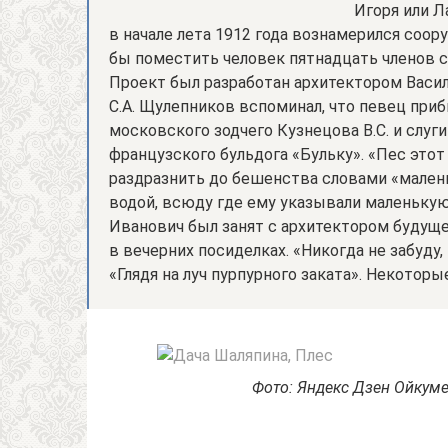
Игоря или Л
в начале лета 1912 года вознамерился соо
бы поместить человек пятнадцать членов с
Проект был разработан архитектором Васи
С.А. Щулепников вспоминал, что певец при
московского зодчего Кузнецова В.С. и слуг
французского бульдога «Бульку». «Пес это
раздразнить до бешенства словами «маленьк
водой, всюду где ему указывали маленькую 
Иванович был занят с архитектором будуще
в вечерних посиделках. «Никогда не забуду
«Глядя на луч пурпурного заката». Некоторы
Фото: Яндекс Дзен Ойкуме