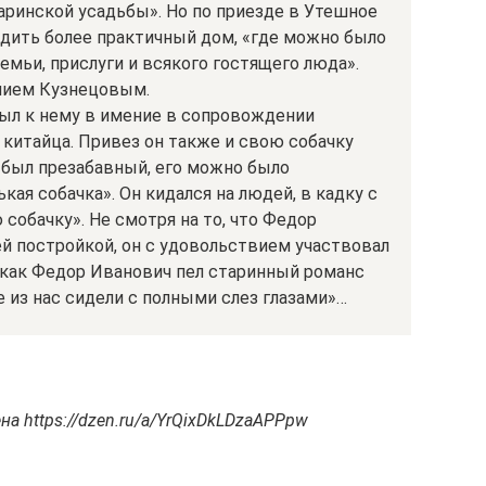
аринской усадьбы». Но по приезде в Утешное
рудить более практичный дом, «где можно было
емьи, прислуги и всякого гостящего люда».
лием Кузнецовым.
был к нему в имение в сопровождении
и китайца. Привез он также и свою собачку
т был презабавный, его можно было
ая собачка». Он кидался на людей, в кадку с
собачку». Не смотря на то, что Федор
й постройкой, он с удовольствием участвовал
, как Федор Иванович пел старинный романс
е из нас сидели с полными слез глазами»…
на https://dzen.ru/a/YrQixDkLDzaAPPpw