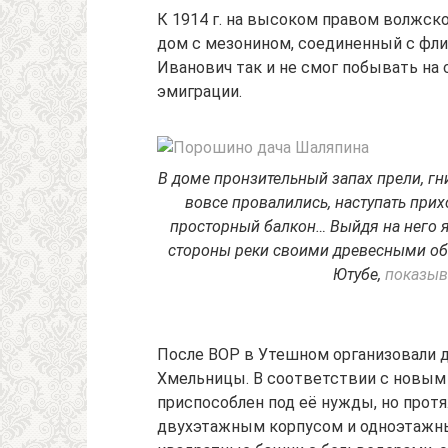
К 1914 г. на высоком правом волжс
дом с мезонином, соединенный с фли
Иванович так и не смог побывать на 
эмиграции.
В доме пронзительный запах прели, г
вовсе провалились, наступать при
просторный балкон… Выйдя на него я
стороны реки своими древесными объ
Ютубе,
показыв
После ВОР в Утешном организовали д
Хмельницы. В соответствии с новым
приспособлен под её нужды, но про
двухэтажным корпусом и одноэтажн