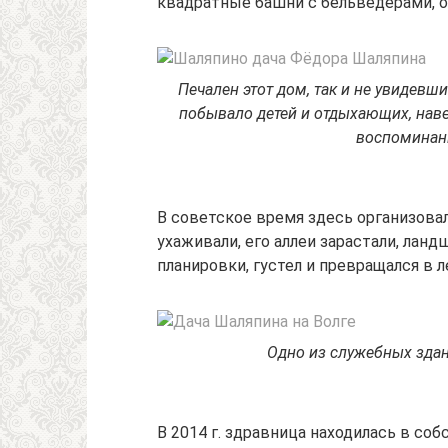
квадратные башни с бельведерами, о
Печален этот дом, так и не увидевш
побывало детей и отдыхающих, наве
воспоминан
В советское время здесь организова
ухаживали, его аллеи зарастали, лан
планировки, густел и превращался в 
Одно из служебных зда
В 2014 г. здравница находилась в со