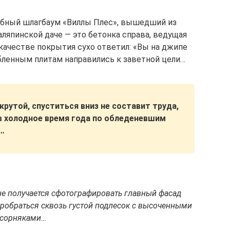
жебный шлагбаум «Виллы Плес», вышедший из
шаляпинской даче — это бетонка справа, ведущая
 качестве покрытия сухо ответил: «Вы на джипе
бленным плитам направились к заветной цели…
рутой, спуститься вниз не составит труда,
 в холодное время года по обледеневшим
а…
о не получается сфотографировать главный фасад
 пробраться сквозь густой подлесок с высоченными
сорняками…