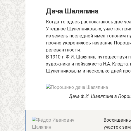
Дача Шаляпина
Когда то здесь располагалось две ус
Утешное Щулепниковых, участок при
из земель последней имел топоним п
прочно укоренилось название Пороши
релевантности.
В 1910 г. Ф.И. Шаляпин, путешествуя
художника и пейзажиста Н.А. Клодта
Щулепниковым и несколько дней про
Дача Ф.И. Шаляпина в Пороши
Восхищенный
участок зем