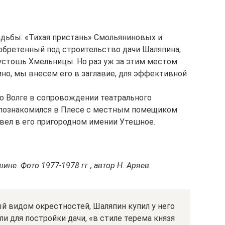
адьбы: «Тихая пристань» Смольяниновых и
обретенный под строительство дачи Шаляпина,
устошь Хмельницы. Но раз уж за этим местом
но, мы внесем его в заглавие, для эффективной
 по Волге в сопровождении театрального
, познакомился в Плесе с местным помещиком
вел в его пригородном имении Утешное.
не. Фото 1977-1978 гг., автор Н. Аряев.
 видом окрестностей, Шаляпин купил у него
ли для постройки дачи, «в стиле терема князя