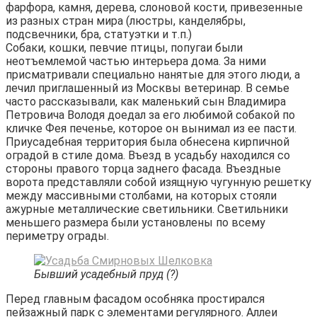
фарфора, камня, дерева, слоновой кости, привезенные
из разных стран мира (люстры, канделябры,
подсвечники, бра, статуэтки и т.п.)
Собаки, кошки, певчие птицы, попугаи были
неотъемлемой частью интерьера дома. За ними
присматривали специально нанятые для этого люди, а
лечил приглашенный из Москвы ветеринар. В семье
часто рассказывали, как маленький сын Владимира
Петровича Володя доедал за его любимой собакой по
кличке Фея печенье, которое он вынимал из ее пасти.
Приусадебная территория была обнесена кирпичной
оградой в стиле дома. Въезд в усадьбу находился со
стороны правого торца заднего фасада. Въездные
ворота представляли собой изящную чугунную решетку
между массивными столбами, на которых стояли
ажурные металлические светильники. Светильники
меньшего размера были установлены по всему
периметру ограды.
Бывший усадебный пруд (?)
Перед главным фасадом особняка простирался
пейзажный парк с элементами регулярного. Аллеи