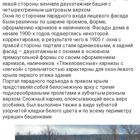
левой стороны венчала двухэтажная башня с
четырехгранным шатровым верхом.
Окна по сторонам парадного входа лицевого фасада
были различны по ширине проемов, форме,
оформлению карнизов и наличников. Фасады дома в
начале 1900-х годов подверглись некоторой
корректировке, в результате чего в 1905 г. окна с
правой стороны портала стали одинаковыми, а задний
фасад — двухэтажным с окнами в основном
прямоугольной формы со своим оформлением
карнизов, наличников. «Тяжеловесные» карнизы с
«легкой» стрельчатостью характерны для окон левого
крыла первого этажа здания.
Портал парадного подъезда в правом крыле
представлял собой белоснежную арку с тремя
подковообразными пролетами и зубчатым резным
верхом. Сложный карниз, опоясывающий весь верх
особняка, был выполнен также в виде зубчатой
узорчатой кладки белого цвета и по всему периметру
украшен башенками.