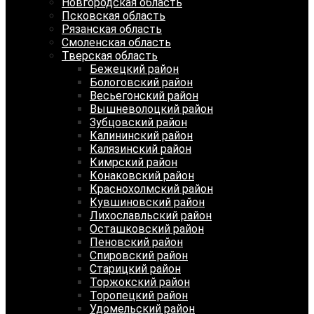
Новгородская область
Псковская область
Рязанская область
Смоленская область
Тверская область
Бежецкий район
Бологовский район
Весьегонский район
Вышневолоцкий район
Зубцовский район
Калининский район
Калязинский район
Кимрский район
Конаковский район
Краснохолмский район
Кувшиновский район
Лихославльский район
Осташковский район
Пеновский район
Спировский район
Старицкий район
Торжокский район
Торопецкий район
Удомельский район