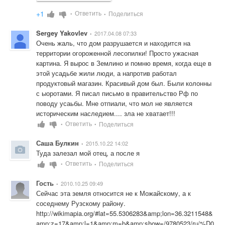
+1
Ответить
Поделиться
•
•
Sergey Yakovlev
2017.04.08 07:33
•
Очень жаль, что дом разрушается и находится на 
территории огороженной лесопилки! Просто ужасная 
картина. Я вырос в Землино и помню время, когда еще в 
этой усадьбе жили люди, а напротив работал 
продуктовый магазин. Красивый дом был. Были колонны 
с ыоротами. Я писал письмо в правительство Рф по 
поводу усаьбы. Мне отпиали, что мол не является 
историческим наследием.... зла не хватает!!!
Ответить
Поделиться
•
•
Саша Булкин
2015.10.22 14:02
•
Туда залезал мой отец, а после я
Ответить
Поделиться
•
•
Гость
2010.10.25 09:49
•
Сейчас эта земля относится не к Можайскому, а к 
http://wikimapia.org/#lat=55.5306283&amp;lon=36.3211548&
amp;z=17&amp;l=1&amp;m=b&amp;show=/9780523/ru/%D0