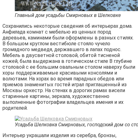
Главный дом усадьбы Смирновых в Шелковке
Сохранились некоторые сведения об интерьерах дома.
Анфилада комнат с мебелью из ценных пород
деревьев, каминами были оформлены в разных стилях.
В большом круглом вестибюле стояло чучело
громадного медведя, державшего в лапах поднос.
Мебель в двусветной столовой, обитой тисненой
кожей, была выдержана в готическом стиле В глубине
столовой с ее большим овальным столом наверху были
хоры поддерживаемые красивыми консолями и
волютами. На хорах во время парадных обедов или
приемов знаменитых гостей играл приглашенный из
Москвы оркестр. На стенах в дорогих рамах висели
старинные картины, зеркала, художественно
выполненные фотографии владельцев имения и их
родителей.
Усадьба Шелковка Смирновых, господский дом со ст
Интерьер украшали изделия из серебра, бронзы,