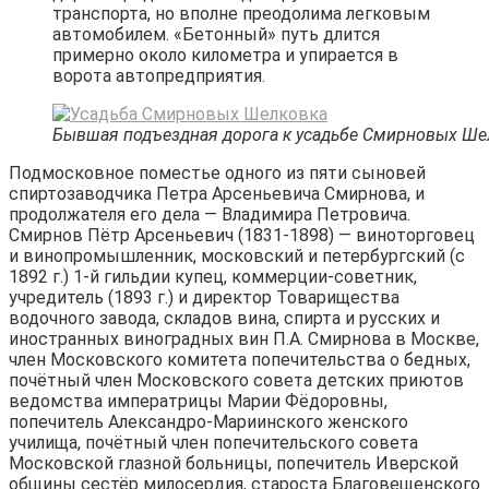
транспорта, но вполне преодолима легковым
автомобилем. «Бетонный» путь длится
примерно около километра и упирается в
ворота автопредприятия.
Бывшая подъездная дорога к усадьбе Смирновых Ше
Подмосковное поместье одного из пяти сыновей
спиртозаводчика Петра Арсеньевича Смирнова, и
продолжателя его дела — Владимира Петровича.
Смирнов Пётр Арсеньевич (1831-1898) — виноторговец
и винопромышленник, московский и петербургский (с
1892 г.) 1-й гильдии купец, коммерции-советник,
учредитель (1893 г.) и директор Товарищества
водочного завода, складов вина, спирта и русских и
иностранных виноградных вин П.А. Смирнова в Москве,
член Московского комитета попечительства о бедных,
почётный член Московского совета детских приютов
ведомства императрицы Марии Фёдоровны,
попечитель Александро-Мариинского женского
училища, почётный член попечительского совета
Московской глазной больницы, попечитель Иверской
общины сестёр милосердия, староста Благовещенского