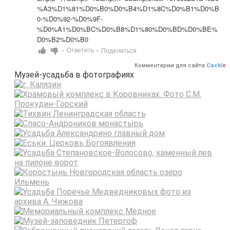
%A3%D1%81%D0%B0%D0%B4%D1%8C%D0%B1%D0%B
0-%D0%92-%D0%9F-
%D0%A1%D0%BC%D0%B8%D1%80%D0%BD%D0%BE%
D0%B2%D0%B0
Ответить
Поделиться
•
•
Комментарии для сайта
Cackl
e
Музей-усадьба в фотографиях