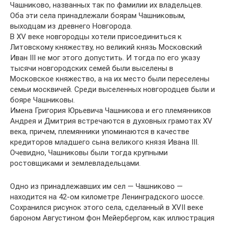
Чашниково, названных так по фамилии их владельцев.
Оба эти села принадлежали боярам Чашниковым,
выходцам из древнего Новгорода.
В XV веке новгородцы хотели присоединиться к
Литовскому княжеству, но великий князь Московский
Иван III не мог этого допустить. И тогда по его указу
тысячи новгородских семей были выселены в
Московское княжество, а на их место были переселены
семьи москвичей. Среди выселенных новгородцев были и
бояре Чашниковы.
Имена Григория Юрьевича Чашникова и его племянников
Андрея и Дмитрия встречаются в духовных грамотах XV
века, причем, племянники упоминаются в качестве
кредиторов младшего сына великого князя Ивана III.
Очевидно, Чашниковы были тогда крупными
ростовщиками и землевладельцами.
Одно из принадлежавших им сел — Чашниково —
находится на 42-ом километре Ленинградского шоссе.
Сохранился рисунок этого села, сделанный в XVII веке
бароном Августином фон Мейербергом, как иллюстрация