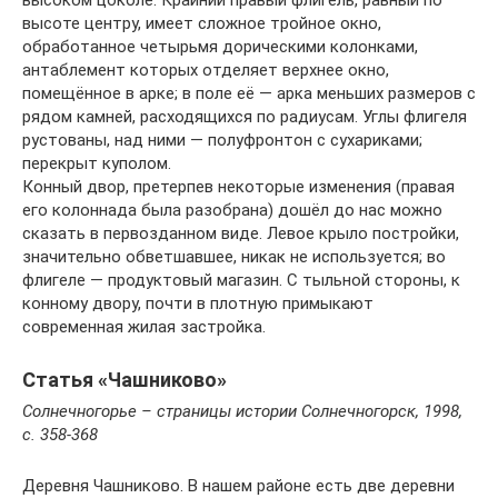
высоком цоколе. Крайний правый флигель, равный по
высоте центру, имеет сложное тройное окно,
обработанное четырьмя дорическими колонками,
антаблемент которых отделяет верхнее окно,
помещённое в арке; в поле её — арка меньших размеров с
рядом камней, расходящихся по радиусам. Углы флигеля
рустованы, над ними — полуфронтон с сухариками;
перекрыт куполом.
Конный двор, претерпев некоторые изменения (правая
его колоннада была разобрана) дошёл до нас можно
сказать в первозданном виде. Левое крыло постройки,
значительно обветшавшее, никак не используется; во
флигеле — продуктовый магазин. С тыльной стороны, к
конному двору, почти в плотную примыкают
современная жилая застройка.
Статья «Чашниково»
Солнечногорье – страницы истории Солнечногорск, 1998,
с. 358-368
Деревня Чашниково. В нашем районе есть две деревни