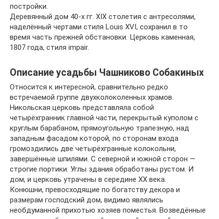
постройки.
Деревянный дом 40-х гг. XIX столетия с антресолями,
наделённый чертами стиля Louis XVI, сохранил в то
время часть прежней обстановки. Церковь каменная,
1807 года, стиля impair.
Описание усадьбы Чашниково Собакиных
Относится к интересной, сравнительно редко
встречаемой группе двухколоколенных храмов.
Никольская церковь представляла собой
четырёхгранник главной части, перекрытый куполом с
круглым барабаном, прямоугольную трапезную, над
западным фасадом которой, по сторонам входа
громоздились две четырёхгранные колокольни,
завершённые шпилями. С северной и южной сторон —
строгие портики. Углы здания обработаны рустом. И
дом, и церковь утрачены в середине XX века.
Конюшни, превосходящие по богатству декора и
размерам господский дом, видимо являлись
необдуманной прихотью хозяев поместья. Возведённые