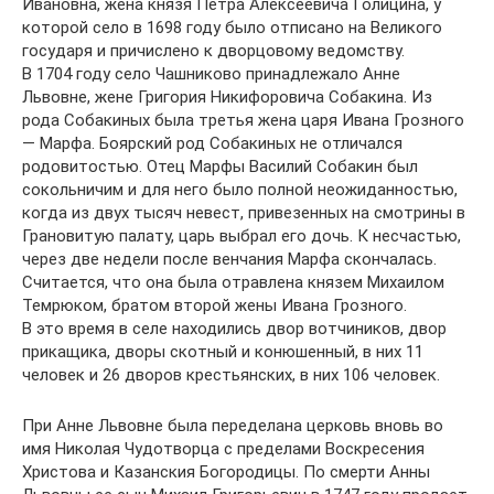
Ивановна, жена князя Петра Алексеевича Голицина, у
которой село в 1698 году было отписано на Великого
государя и причислено к дворцовому ведомству.
В 1704 году село Чашниково принадлежало Анне
Львовне, жене Григория Никифоровича Собакина. Из
рода Собакиных была третья жена царя Ивана Грозного
— Марфа. Боярский род Собакиных не отличался
родовитостью. Отец Марфы Василий Собакин был
сокольничим и для него было полной неожиданностью,
когда из двух тысяч невест, привезенных на смотрины в
Грановитую палату, царь выбрал его дочь. К несчастью,
через две недели после венчания Марфа скончалась.
Считается, что она была отравлена князем Михаилом
Темрюком, братом второй жены Ивана Грозного.
В это время в селе находились двор вотчиников, двор
прикащика, дворы скотный и конюшенный, в них 11
человек и 26 дворов крестьянских, в них 106 человек.
При Анне Львовне была переделана церковь вновь во
имя Николая Чудотворца с пределами Воскресения
Христова и Казанския Богородицы. По смерти Анны