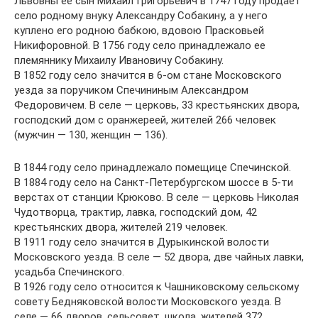
Львовны ее сын Михаил Григорьевич в 1747 году продает
село родному внуку Александру Собакину, а у него
куплено его родною бабкою, вдовою Прасковьей
Никифоровной. В 1756 году село принадлежало ее
племяннику Михаилу Ивановичу Собакину.
В 1852 году село значится в 6-ом стане Московского
уезда за поручиком Спечининым Александром
Федоровичем. В селе — церковь, 33 крестьянских двора,
господский дом с оранжереей, жителей 266 человек
(мужчин — 130, женщин — 136).
В 1844 году село принадлежало помещице Спечинской.
В 1884 году село на Санкт-Петербургском шоссе в 5-ти
верстах от станции Крюково. В селе — церковь Николая
Чудотворца, трактир, лавка, господский дом, 42
крестьянских двора, жителей 219 человек.
В 1911 году село значится в Дурыкинской волости
Московского уезда. В селе — 52 двора, две чайных лавки,
усадьба Спечинского.
В 1926 году село относится к Чашниковскому сельскому
совету Бедняковской волости Московского уезда. В
селе — 66 дворов, сельсовет, школа, жителей 372