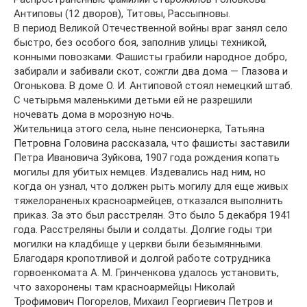
Антиповы (12 дворов), Титовы, Рассыпновы.
В период Великой Отечественной войны враг занял село
быстро, без особого боя, заполнив улицы техникой,
конными повозками. Фашисты грабили народное добро,
забирали и забивали скот, сожгли два дома — Глазова и
Огонькова. В доме О. И. Антиповой стоял немецкий штаб.
С четырьмя маленькими детьми ей не разрешили
ночевать дома в морозную ночь.
Жительница этого села, ныне пенсионерка, Татьяна
Петровна Головина рассказала, что фашисты заставили
Петра Ивановича Зуйкова, 1907 года рождения копать
могилы для убитых немцев. Издевались над ним, но
когда он узнал, что должен рыть могилу для еще живых
тяжелораненых красноармейцев, отказался выполнить
приказ. За это был расстрелян. Это было 5 декабря 1941
года. Расстреляны были и солдаты. Долгие годы три
могилки на кладбище у церкви были безымянными.
Благодаря кропотливой и долгой работе сотрудника
горвоенкомата А. М. Гринченкова удалось установить,
что захоронены там красноармейцы Николай
Трофимович Погорелов, Михаил Георгиевич Петров и