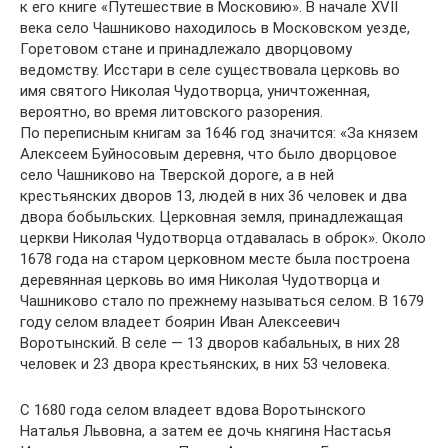
к его книге «Путешествие в Московию». В начале XVII
века село Чашниково находилось в Московском уезде,
Горетовом стане и принадлежало дворцовому
ведомству. Исстари в селе существовала церковь во
имя святого Николая Чудотворца, уничтоженная,
вероятно, во время литовского разорения.
По переписным книгам за 1646 год значится: «За князем
Алексеем Буйносовым деревня, что было дворцовое
село Чашниково на Тверской дороге, а в ней
крестьянских дворов 13, людей в них 36 человек и два
двора бобыльских. Церковная земля, принадлежащая
церкви Николая Чудотворца отдавалась в оброк». Около
1678 года на старом церковном месте была построена
деревянная церковь во имя Николая Чудотворца и
Чашниково стало по прежнему называться селом. В 1679
году селом владеет боярин Иван Алексеевич
Воротынский. В селе — 13 дворов кабальных, в них 28
человек и 23 двора крестьянских, в них 53 человека.
С 1680 года селом владеет вдова Воротынского
Наталья Львовна, а затем ее дочь княгиня Настасья