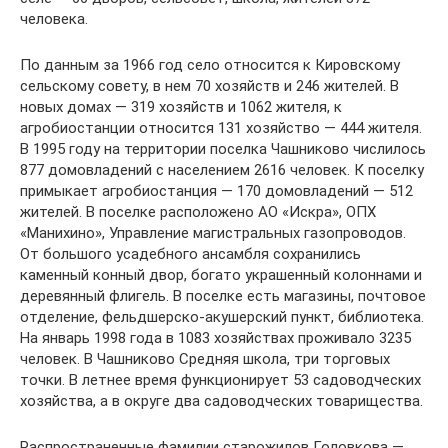
человека.
По данным за 1966 год село относится к Кировскому
сельскому совету, в нем 70 хозяйств и 246 жителей. В
новых домах — 319 хозяйств и 1062 жителя, к
агробиостанции относится 131 хозяйство — 444 жителя.
В 1995 году на территории поселка Чашниково числилось
877 домовладений с населением 2616 человек. К поселку
примыкает агробиостанция — 170 домовладений — 512
жителей. В поселке расположено АО «Искра», ОПХ
«Манихино», Управление магистральных газопроводов.
От большого усадебного ансамбля сохранились
каменный конный двор, богато украшенный колоннами и
деревянный флигель. В поселке есть магазины, почтовое
отделение, фельдшерско-акушерский пункт, библиотека.
На январь 1998 года в 1083 хозяйствах проживало 3235
человек. В Чашниково Средняя школа, три торговых
точки. В летнее время функционирует 53 садоводческих
хозяйства, а в округе два садоводческих товарищества.
Распространенные фамилии старожилов Головкова —