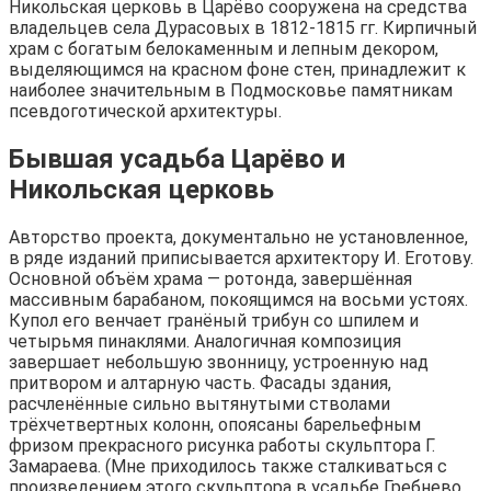
Никольская церковь в Царёво сооружена на средства
владельцев села Дурасовых в 1812-1815 гг. Кирпичный
храм с богатым белокаменным и лепным декором,
выделяющимся на красном фоне стен, принадлежит к
наиболее значительным в Подмосковье памятникам
псевдоготической архитектуры.
Бывшая усадьба Царёво и
Никольская церковь
Авторство проекта, документально не установленное,
в ряде изданий приписывается архитектору И. Еготову.
Основной объём храма — ротонда, завершённая
массивным барабаном, покоящимся на восьми устоях.
Купол его венчает гранёный трибун со шпилем и
четырьмя пинаклями. Аналогичная композиция
завершает небольшую звонницу, устроенную над
притвором и алтарную часть. Фасады здания,
расчленённые сильно вытянутыми стволами
трёхчетвертных колонн, опоясаны барельефным
фризом прекрасного рисунка работы скульптора Г.
Замараева. (Мне приходилось также сталкиваться с
произведением этого скульптора в усадьбе Гребнево