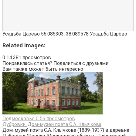
Усадьба Царёво
56.085303
,
38.089578
Усадьба Царёво
Related Images:
0
14 381 просмотров
Понравилась статья? Поделиться с друзьями:
Вам также может быть интересно
Подмосковье
0
56 просмотров
Дубровки. Дом-музей поэта С.А. Клычкова
Дом-музей поэта С.А. Клычкова (1889-1937) в деревне
Дубровки (Россия, Московская область, Талдомский