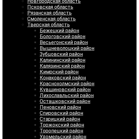
Новгородская область
Псковская область
Рязанская область
Смоленская область
Тверская область
Бежецкий район
Бологовский район
Весьегонский район
Вышневолоцкий район
Зубцовский район
Калининский район
Калязинский район
Кимрский район
Конаковский район
Краснохолмский район
Кувшиновский район
Лихославльский район
Осташковский район
Пеновский район
Спировский район
Старицкий район
Торжокский район
Торопецкий район
Удомельский район