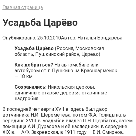
Главная страница
Усадьба Царёво
Опубликовано:
25.10.2010
Автор:
Наталья Бондарева
Усадьба Царёво
(Россия, Московская
область, Пушкинский район, Царево)
Как добраться?
На автомобиле или
автобусом от г. Пушкино на Красноармейск
— 18 км
Сохранились:
Никольская церковь,
единичные старые деревья, старинные
надгробия
В последней четверти XVII в. здесь был двор
вотчинника Н.И. Шереметева, потом Ф.А. Голицына, в
середине XVIII в. усадьбой владел П.Н. Щербатов, затем
помещица А.И. Дурасова и её наследники, в середине
XIX в. — А.Ф. Закревская, в 1911 году — В.И. Смирнов.