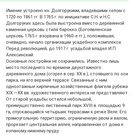
Имение устроено кн. Долгорукими, владевшими селом с
1720 по 1861 гг. В 1765 г. по инициативе С.Н. и Н.С.
Долгоруких здесь была выстроена вместо деревянной
каменная церковь стиля барокко (Богоявленская
церковь 1765 г. взорвана в 1960-е гг.), положившая,
очевидно, начало организации усадебного комплекса.
Перед революцией, до 1917 г. усадьбой владел И.П.
Алексинский.
Основные постройки не сохранились. Известно лишь
место последнего по времени двухэтажного
деревянного дома (сгорел в сер. XX в.), стоявшего по оси
парка, на его верхней террасе. Связанные с ним
одноэтажные кирпичные хозяйственные флигели рубежа
XIX —XX вв. художественного интереса не представляют.
От старой усадьбы остался небольшой,
преимущественно лиственный парк XVIII в. площадью 9
га, спускающийся четырьмя террасами к речке Веле. Его
прямоугольную территорию, ограниченную рвом и валом,
прорезает центральная аллея, направленная от дома к
копаному нижнему пруду.