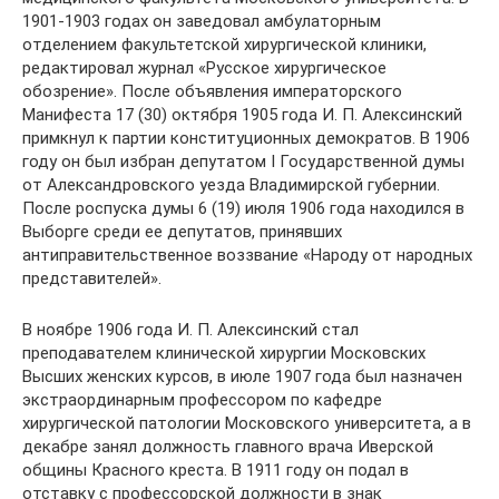
1901-1903 годах он заведовал амбулаторным
отделением факультетской хирургической клиники,
редактировал журнал «Русское хирургическое
обозрение». После объявления императорского
Манифеста 17 (30) октября 1905 года И. П. Алексинский
примкнул к партии конституционных демократов. В 1906
году он был избран депутатом I Государственной думы
от Александровского уезда Владимирской губернии.
После роспуска думы 6 (19) июля 1906 года находился в
Выборге среди ее депутатов, принявших
антиправительственное воззвание «Народу от народных
представителей».
В ноябре 1906 года И. П. Алексинский стал
преподавателем клинической хирургии Московских
Высших женских курсов, в июле 1907 года был назначен
экстраординарным профессором по кафедре
хирургической патологии Московского университета, а в
декабре занял должность главного врача Иверской
общины Красного креста. В 1911 году он подал в
отставку с профессорской должности в знак