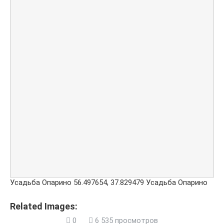
Усадьба Опарино
56.497654
,
37.829479
Усадьба Опарино
Related Images:
0
6 535 просмотров