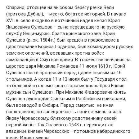
Опарино, стоящее на высоком берегу речки Вели
(притока Дубны), – место, богатое историей. В начале
XVII в. село входило в вотчинный надел князя Юрия
Яншеевича Сулешова – сына перешедшего на русскую
службу Янши-мурзы, брата крымского хана. Юрий
Сулешов (р. ок. 1584 г.) был крещен в православие в
царствование Бориса Годунова, был командиром русских
земских ополчений, воевавших против войск
самозванцев в Смутное время. В торжестве венчания на
царство царя Михаила Романова 11 июля 1613 г. Юрий
Сулешов шел в процессии перед царем первым из 10
стольников. А когда 11 и 13 июля был у Государя стол,
«в большой стол смотрел стольник князь Ярья Еншин
мурзин сын Сулешов». При Михаиле Федоровиче князь
Сулешов руководил Сыскным и Разбойным приказами,
был воеводой в Сибири. Перед смертью, не имея
наследников, он завещал часть своих земель князю
Якову Черкасскому, близкому родственнику своей
первой жены. Так Опарино в 1643 г. переходит во
владение князей Черкасских – потомков кабардинского
князя Идара-мурзы.