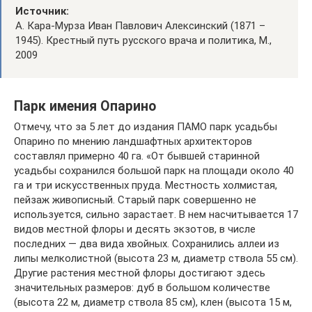
Источник:
А. Кара-Мурза Иван Павлович Алексинский (1871 –
1945). Крестный путь русского врача и политика, М.,
2009
Парк имения Опарино
Отмечу, что за 5 лет до издания ПАМО парк усадьбы
Опарино по мнению ландшафтных архитекторов
составлял примерно 40 га. «От бывшей старинной
усадьбы сохранился большой парк на площади около 40
га и три искусственных пруда. Местность холмистая,
пейзаж живописный. Старый парк совершенно не
используется, сильно зарастает. В нем насчитывается 17
видов местной флоры и десять экзотов, в числе
последних — два вида хвойных. Сохранились аллеи из
липы мелколистной (высота 23 м, диаметр ствола 55 см).
Другие растения местной флоры достигают здесь
значительных размеров: дуб в большом количестве
(высота 22 м, диаметр ствола 85 см), клен (высота 15 м,