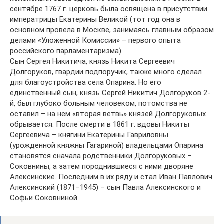
сентябре 1767 г. церковь была освящена в присутствии
императрицы Екатерины Великой (тот год она в
основном провела в Москве, занимаясь главным образом
делами «Уложенной Комиссии» – первого опыта
российского парламентаризма).
Сын Сергея Никитича, князь Никита Сергеевич
Долгоруков, гвардии подпоручик, также много сделал
для благоустройства села Опарина. Но его
единственный сын, князь Сергей Никитич Долгоруков 2-
й, был глубоко больным человеком, потомства не
оставил – на нем «вторая ветвь» князей Долгоруковых
обрывается. После смерти в 1861 г. вдовы Никиты
Сергеевича – княгини Екатерины Гавриловны
(урожденной княжны Гагариной) владельцами Опарина
становятся сначала родственники Долгоруковых –
Соковнины, а затем породнившиеся с ними дворяне
Алексинские. Последним в их ряду и стал Иван Павлович
Алексинский (1871–1945) – сын Павла Алексинского и
Софьи Соковниной.