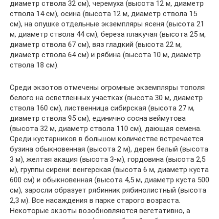
диаметр ствола 32 см), черемуха (высота 12 м, диаметр
ствола 14 см), осина (высота 12 м, диаметр ствола 15
см), на опушке отдельные экземпляры ясеня (высота 21
м, диаметр ствола 44 см), береза плакучая (высота 25 м,
диаметр ствола 67 см), вяз гладкий (высота 22 м,
диаметр ствола 64 см) и рябина (высота 10 м, диаметр
ствола 18 см).
Среди экзотов отмечены огромные экземпляры тополя
белого на осветленных участках (высота 30 м, диаметр
ствола 160 см), лиственница сибирская (высота 27 м,
диаметр ствола 95 см), единично сосна веймутова
(высота 32 м, диаметр ствола 110 см), дающая семена.
Среди кустарников в большом количестве встречается
бузина обыкновенная (высота 2 м), дерен белый (высота
3 м), желтая акация (высота 3-м), гордовина (высота 2,5
м), группы сирени: венгерская (высота 6 м, диаметр куста
600 см) и обыкновенная (высота 4,5 м, диаметр куста 500
см), заросли образует рябинник рябинолистный (высота
2,3 м). Все насаждения в парке старого возраста.
Некоторые экзоты возобновляются вегетативно, а