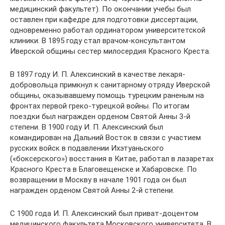
медицинский факультет). По окончании учебы был
оставлен при кафедре для подготовки диссертации,
одновременно работал ординатором университетской
клиники. В 1895 году стал врачом-консультантом
Иверской общины сестер милосердия Красного Креста.
В 1897 году И. П. Алексинский в качестве лекаря-
добровольца примкнул к санитарному отряду Иверской
общины, оказывавшему помощь турецким раненым на
фронтах первой греко-турецкой войны. По итогам
поездки был награжден орденом Святой Анны 3-й
степени. В 1900 году И. П. Алексинский был
командирован на Дальний Восток в связи с участием
русских войск в подавлении Ихэтуаньского
(«боксерского») восстания в Китае, работал в лазаретах
Красного Креста в Благовещенске и Хабаровске. По
возвращении в Москву в начале 1901 года он был
награжден орденом Святой Анны 2-й степени.
С 1900 года И. П. Алексинский был приват-доцентом
медицинского факультета Московского университета. В