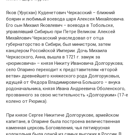
Яков (Урусхан) Куденетович Черкасский – ближний
боярин и любимый воевода царя Алексея Михайловича.
Его сын Михаил Яковлевич – воевода в Тобольске,
управлявший Сибирью при Петре Великом. Алексей
Михайлович Черкасский унаследовал от отца
губернаторство в Сибири, был министром, затем
канцлером Российской Империи. Дочь Михаила
Черкасского, Анна, вышла в 1721 г. замуж за
«рюриковича» – князя Никиту Ивановича Долгорукова;
село Опарино переходит к представителям «второй
ветви» древнейшего княжеского рода Долгоруковых,
идущей от Федора Владимировича Большого – внука
родоначальника, князя Ивана Андреевича Оболенского,
прозванного за свою мстительность «Долгоруким» (17-е
колено от Рюрика).
При князе Сергее Никитиче Долгорукове, армейском
капитане, в Опарине была построена величественная
каменная церковь Богоявления, чья пятиярусная
колокольня была одной из самых высоких в России. В