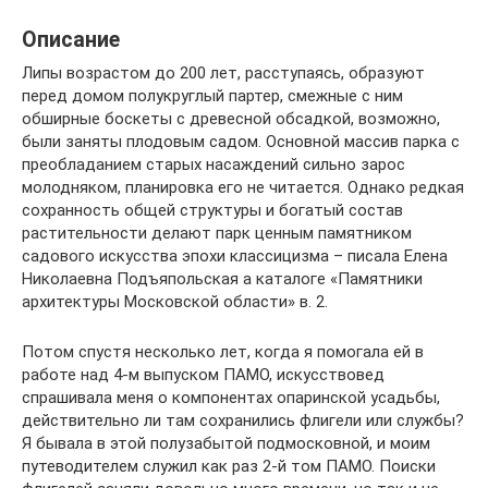
Описание
Липы возрастом до 200 лет, расступаясь, образуют
перед домом полукруглый партер, смежные с ним
обширные боскеты с древесной обсадкой, возможно,
были заняты плодовым садом. Основной массив парка с
преобладанием старых насаждений сильно зарос
молодняком, планировка его не читается. Однако редкая
сохранность общей структуры и богатый состав
растительности делают парк ценным памятником
садового искусства эпохи классицизма – писала Елена
Николаевна Подъяпольская а каталоге «Памятники
архитектуры Московской области» в. 2.
Потом спустя несколько лет, когда я помогала ей в
работе над 4-м выпуском ПАМО, искусствовед
спрашивала меня о компонентах опаринской усадьбы,
действительно ли там сохранились флигели или службы?
Я бывала в этой полузабытой подмосковной, и моим
путеводителем служил как раз 2-й том ПАМО. Поиски