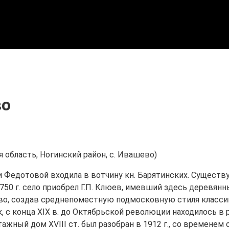
во
 область, Ногинский район, с. Ивашево)
вни Федотовой входила в вотчину кн. Барятинских. Сущес
 1750 г. село приобрел Г.П. Клюев, имевший здесь деревянн
о, создав среднепоместную подмосковную стиля классици
, с конца XIX в. до Октябрьской революции находилось в
жный дом XVIII ст. был разобран в 1912 г., со временем