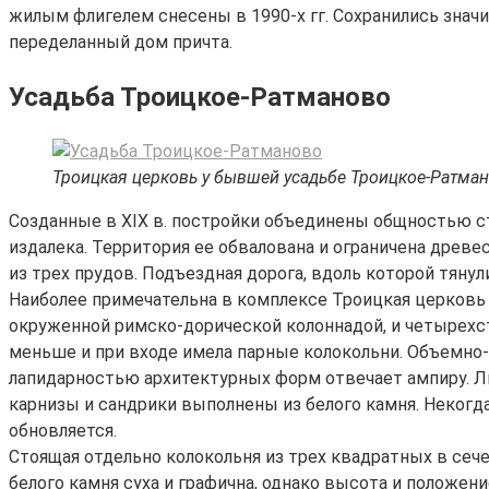
жилым флигелем снесены в 1990-х гг. Сохранились знач
переделанный дом причта.
Усадьба Троицкое-Ратманово
Троицкая церковь у бывшей усадьбе Троицкое-Ратма
Созданные в XIX в. постройки объединены общностью с
издалека. Территория ее обвалована и ограничена древе
из трех прудов. Подъездная дорога, вдоль которой тяну
Наиболее примечательна в комплексе Троицкая церковь с
окруженной римско-дорической колоннадой, и четырехст
меньше и при входе имела парные колокольни. Объемно-
лапидарностью архитектурных форм отвечает ампиру. 
карнизы и сандрики выполнены из белого камня. Некогд
обновляется.
Стоящая отдельно колокольня из трех квадратных в сече
белого камня суха и графична, однако высота и положен