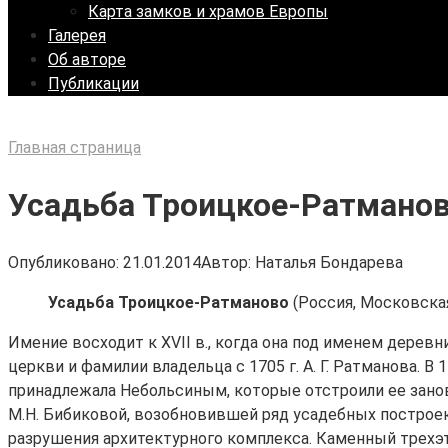
Карта замков и храмов Европы
Галерея
Об авторе
Публикации
Главная страница
Усадьба Троицкое-Ратмано
Опубликовано:
21.01.2014
Автор:
Наталья Бондарева
Усадьба Троицкое-Ратманово
(Россия, Московская
Имение восходит к XVII в., когда она под именем дере
церкви и фамилии владельца с 1705 г. А. Г. Ратманова. В
принадлежала Небольсиным, которые отстроили ее занов
М.Н. Бибиковой, возобновившей ряд усадебных построек
разрушения архитектурного комплекса. Каменный трехэта