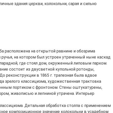
ичные здания церкви, колокольни, сарая и сильно
ба расположена на открытой равнине и обозрима
я ручья, на котором был устроен утраченный ныне каскад
 парадной, где стоял дом, окруженный липовым парком.
дание состоит из двусветной купольной ротонды,
о реконструкции в 1865 г. трапезная была вдвое
да зрелого классицизма, художественная трактовка
онным портиком с фронтоном. Стены оштукатурены,
ором, живописью и лепниной утрачена. Интерьер
 классицизма. Детальная обработка столпа с применением
ажное композиционное значение колокольни в усадебном