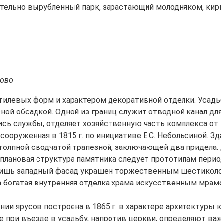
ительно вырубленный парк, зарастающий молодняком, кирп
ново
тилевых форм и характером декоративной отделки. Усадь
сной обсадкой. Одной из границ служит отводной канал дл
лись службы, отделяет хозяйственную часть комплекса от
ооруженная в 1815 г. по инициативе Е.С. Небольсиной. З
олпной сводчатой трапезной, заключающей два придела. Д
плановая структура памятника следует прототипам перио
Лишь западный фасад украшен торжественным шестикол
а богатая внутренняя отделка храма искусственным мрам
нии ярусов построена в 1865 г. в характере архитектуры
ие при въезде в усадьбу, напротив церкви, определяют в