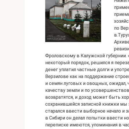
Нижег
приме
приемы
хозяйс
по Вер
в.Туру
Архиве
ревизи
Фроловскому в Калужской губернии.
некоторый порядок, решился я переза
денег уплатил частные долги и употр
Верзилове как на поддержание строен
и семян луговых и овощных, ожидал, 
качеству земли и по усовершенство
возвратятся, и доход может быть хор
сохранившейся записной книжки мы з
старался ввести выборное начало и з
в Сибири он делал попытки ввести н
переписке имеются, упоминания в ча