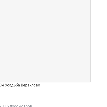
934
Усадьба Верзилово
7 116 просмотров