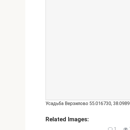
Усадьба Верзилово
55.016730
,
38.098
Related Images:
1