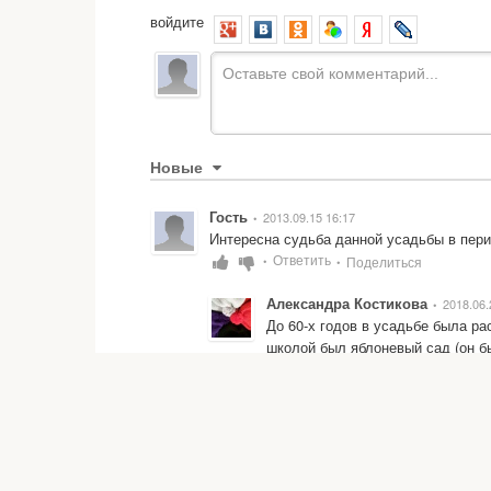
войдите
Новые
Гость
2013.09.15 16:17
•
Интересна судьба данной усадьбы в перио
Ответить
Поделиться
•
•
Александра Костикова
2018.06.
•
До 60-х годов в усадьбе была ра
школой был яблоневый сад (он бы
можно было найти яблоки, мы дет
усадьба была разрушена. Сейчас 
гостиничный комплекс...
Ответить
Поделиться
•
•