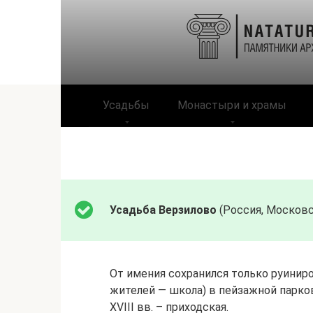
Перейти
к
контенту
Усадьбы
Монастыри и храмы
Усадьба Верзилово
(Россия, Московс
От имения сохранился только руиниро
жителей — школа) в пейзажной парко
XVIII вв. – приходская.