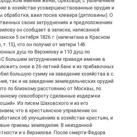
ородском имении жены, Ореховце, с увлечением
нял в хозяйстве усовершенствованные орудия и
 обработки, ввел посев клевера (дятловины). О
твенных своих затруднениях и предположениях
зилову он сообщает в записке, написанной
ханске 5 октября 1826 г. (напечатана в Красном
, т. 15), что он получил от матери 146
онных душ по Верзилову и 110 душ по
 «С большим затруднением приведя имение в
ложить оное в 26-летний банк и из прибавочных
ебил большую сумму на заведение хозяйства в с.
ия, так и на заведение земледельческих орудий
что по близкому расстоянию от Москвы, по
ванному севообороту сделанные издержки
оший». Из писем Шаховского и из его
наем, что в крестьянское управление он
аботился об улучшениях в хозяйстве крестьян, и
овые приемы земледелия. В неизданной
стности и о Верзилове. После смерти Федора