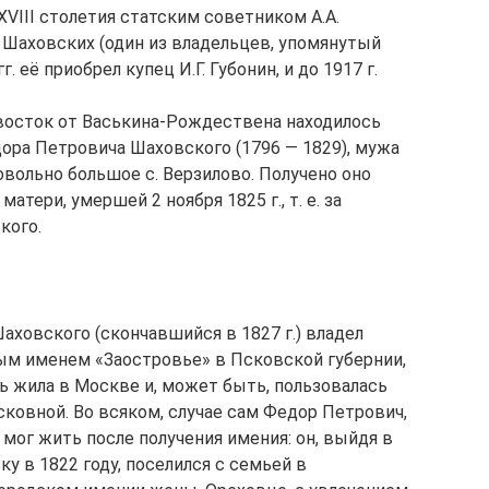
 XVIII столетия статским советником А.А.
од Шаховских (один из владельцев, упомянутый
. её приобрел купец И.Г. Губонин, и до 1917 г.
-восток от Васькина-Рождествена находилось
ора Петровича Шаховского (1796 — 1829), мужа
ольно большое с. Верзилово. Получено оно
ери, умершей 2 ноября 1825 г., т. е. за
кого.
аховского (скончавшийся в 1827 г.) владел
м именем «Заостровье» в Псковской губернии,
ь жила в Москве и, может быть, пользовалась
ковной. Во всяком, случае сам Федор Петрович,
 мог жить после получения имения: он, выйдя в
ку в 1822 году, поселился с семьей в