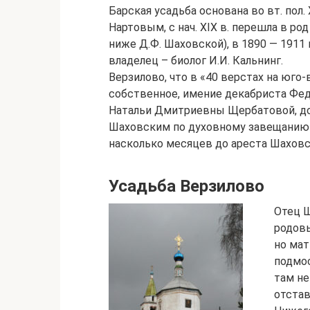
Барская усадьба основана во вт. пол.
Нартовым, с нач. XIX в. перешла в р
ниже Д.Ф. Шаховской), в 1890 — 1911 гг
владелец – биолог И.И. Кальнинг.
Верзилово, что в «40 верстах на юго
собственное, имение декабриста Фед
Натальи Дмитриевны Щербатовой, дов
Шаховским по духовному завещанию мат
насколько месяцев до ареста Шаховс
Усадьба Верзилово
Отец Ш
родовы
но мат
подмос
там не
отстав