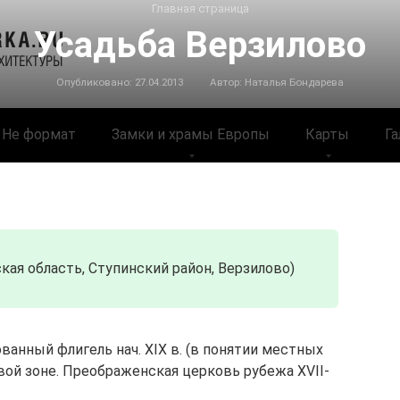
Главная страница
Усадьба Верзилово
Опубликовано:
27.04.2013
Автор:
Наталья Бондарева
Не формат
Замки и храмы Европы
Карты
Га
кая область, Ступинский район, Верзилово)
ванный флигель нач. XIX в. (в понятии местных
вой зоне. Преображенская церковь рубежа XVII-