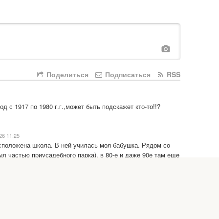
Поделиться
Подписаться
RSS
д с 1917 по 1980 г.г.,может быть подскажет кто-то!!?
26 11:25
сположена школа. В ней училась моя бабушка. Рядом со 
л частью приусадебного парка), в 80-е и даже 90е там еще 
ьми туда бегали. В конце 80х там произошел пожар, 
ее пытаются восстановить и сделать на этом месте 
Комментарии для сайта
Cackl
e