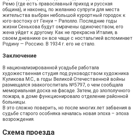
Ремо (где есть православный приход и русская
община), и наконец, по желанию супруги для места
жительства выбран небольшой курортный городок к
юго-востоку от Генуи – Раполло. Последние годы
жизни Сенькова будут омрачены одиночеством, его
жена уйдет к другому. Как не прекрасна Италия, в
своем дневнике он все чаще с ностальгией вспоминает
Родину — Россию. В 1934 г. его не стало.
Заключение
В национализированной усадьбе работала
художественная студия под руководством художника
Куликова М.С., в годы Великой Отечественной войны
размещался эвакогоспиталь №5797, о чем сообщала
мемориальная доска на фасаде. Затем, до злополучного
пожара, в доме функционировало отделение районной
больницы.
В это сложно поверить, но после многих лет забвения в
судьбе старого особняка началась новая эпоха – эпоха
возрождения.
Схема проезда