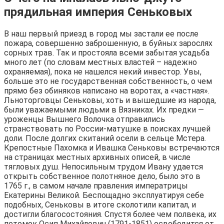
прядильная империя Сеньковых
В наш первый приезд в город мы застали ее после
пожара, совершенно заброшенную, в буйных зарослях
сорных трав. Так и простояла всеми забытая усадьба
много лет (по словам местных властей – надежно
охраняемая), пока не нашелся некий инвестор. Увы,
больше это не государственная собственность, о чем
прямо без обиняков написано на воротах, а «частная».
Льноторговцы Сеньковы, хоть и вышедшие из народа,
были уважаемыми людьми в Вязниках. Их предки —
уроженцы Вышнего Волочка отправились
странствовать по России-матушке в поисках лучшей
доли. После долгих скитаний осели в сельце Мстера.
Крепостные Пахомка и Ивашка Сеньковы встречаются
на страницах местных архивных описей, в числе
тягловых душ. Непосильным трудом Ивану удается
открыть собственное полотняное дело, было это в
1765 г., в самом начале правления императрицы
Екатерины Великой. Беспощадно эксплуатируя себе
подобных, Сеньковы в итоге сколотили капитал, и
достигли благосостояния. Спустя более чем полвека, их
потомок Осип Михайлович (1791-1851) освободится от