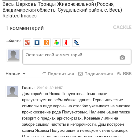
Весь. Церковь Троицы Живоначальной (Россия,
Владимирская область, Суздальский район, с. Весь)
Related Images:
1 комментарий
войдите
Новые
Поделиться
Подписаться
RSS
Гость
2019.01.30 16:57
•
Дом корабела Якова Полуехтова. Тема лодки 
присутствует во всём облике здания. Герольдические 
символы в виде короны на столбах указывают на знатное 
происхождение рода Полуехтовых. Наличие башни также 
говорит о предках аристократах. Кованые лилии на 
заборе символ чистоты и непорочности. Дом построен 
самим Яковом Полуехтовым в немецком стиле фахверк. 
Отдана дань уважения предкам, выходцам из немец. 