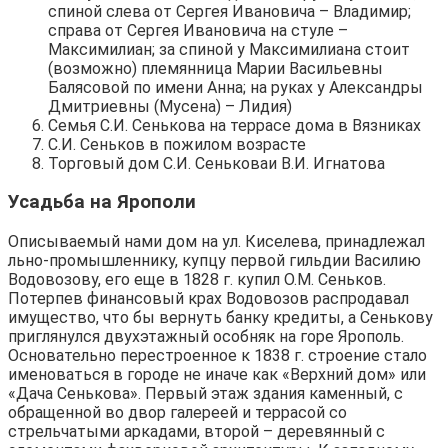
спиной слева от Сергея Ивановича – Владимир;
справа от Сергея Ивановича на стуле –
Максимилиан; за спиной у Максимилиана стоит
(возможно) племянница Марии Васильевны
Балясовой по имени Анна; на руках у Александры
Дмитриевны (Мусена) – Лидия)
Семья С.И. Сенькова на террасе дома в Вязниках
С.И. Сеньков в пожилом возрасте
Торговый дом С.И. Сеньковаи В.И. Игнатова
Усадьба на Ярополи
Описываемый нами дом на ул. Киселева, принадлежал
льно-промышленнику, купцу первой гильдии Василию
Водовозову, его еще в 1828 г. купил О.М. Сеньков.
Потерпев финансовый крах Водовозов распродавал
имущество, что бы вернуть банку кредиты, а Сенькову
приглянулся двухэтажный особняк на горе Ярополь.
Основательно перестроенное к 1838 г. строение стало
именоваться в городе не иначе как «Верхний дом» или
«Дача Сенькова». Первый этаж здания каменный, с
обращенной во двор галереей и террасой со
стрельчатыми аркадами, второй – деревянный с