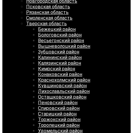
Новгородская область
Псковская область
Рязанская область
Смоленская область
Тверская область
Бежецкий район
Бологовский район
Весьегонский район
Вышневолоцкий район
Зубцовский район
Калининский район
Калязинский район
Кимрский район
Конаковский район
Краснохолмский район
Кувшиновский район
Лихославльский район
Осташковский район
Пеновский район
Спировский район
Старицкий район
Торжокский район
Торопецкий район
Удомельский район