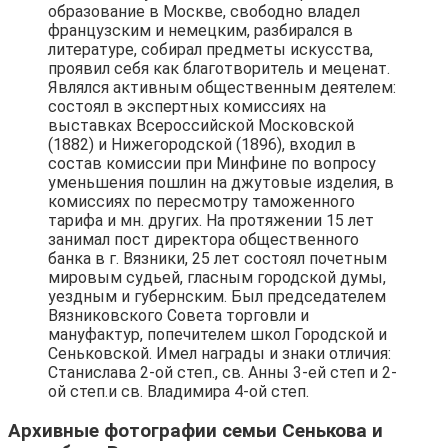
образование в Москве, свободно владел
французским и немецким, разбирался в
литературе, собирал предметы искусства,
проявил себя как благотворитель и меценат.
Являлся активным общественным деятелем:
состоял в экспертных комиссиях на
выставках Всероссийской Московской
(1882) и Нижегородской (1896), входил в
состав комиссии при Минфине по вопросу
уменьшения пошлин на джутовые изделия, в
комиссиях по пересмотру таможенного
тарифа и мн. других. На протяжении 15 лет
занимал пост директора общественного
банка в г. Вязники, 25 лет состоял почетным
мировым судьей, гласным городской думы,
уездным и губернским. Был председателем
Вязниковского Совета торговли и
мануфактур, попечителем школ Городской и
Сеньковской. Имел награды и знаки отличия:
Станислава 2-ой степ., св. Анны 3-ей степ и 2-
ой степ.и св. Владимира 4-ой степ.
Архивные фотографии семьи Сенькова и