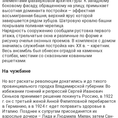
элементами фахверковой архитектуры. К западному
боковому фасаду, обращенному на улицу, примыкает
высотная доминанта постройки — эффектная
восьмигранная башня, верхний ярус которой
завершается рядом зубцов. Шатровую кровлю башни
покрывала поливная черепица.
Нарядность сооружению сообщали рустовка первого
этажа, стрельчатые окна и различные по форме и
рисунку очелья оконных проемов. В комплексе с домом
значилась служебная постройка нач. XX в. – каретник.
Весь ансамбль был обнесен оградой на каменных
столбах, местами со сквозными кованными
решетками.
На чужбине
Но вот раскаты революции докатились и до тихого
провинциального городка Владимирской губернии. Во
избежании гонений и репрессий Сергей Иванович
Сеньков принимает решение покинуть Россию, в 1922
г. он с третьей женой Анной Филипповной перебирается
в Германию, а в 1924 г. едет поправить здоровье в
Италию. Позднее к супругам присоединятся их
взрослые дочери – Лида и Людмила. Милан, затем Сан-