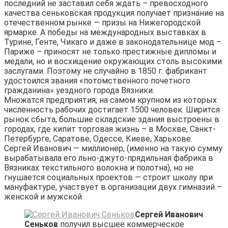
последний не заставил себя ждать – превосходного
качества сеньковская продукция получает признание на
отечественном рынке — призы на Нижегородской
ярмарке. А победы на международных выставках в
Турине, Генте, Чикаго и даже в законодательнице мод –
Париже – приносят не только престижные дипломы и
медали, но и восхищение окружающих столь высокими
заслугами. Поэтому не случайно в 1850 г. фабрикант
удостоился звания «потомственного почетного
гражданина» уездного города Вязники.
Множатся предприятия, на самом крупном из которых
численность рабочих достигает 1500 человек. Ширится
рынок сбыта, большие складские здания выстроены в
городах, где кипит торговая жизнь – в Москве, Санкт-
Петербурге, Саратове, Одессе, Киеве, Харькове.
Сергей Иванович — миллионер, (именно на такую сумму
вырабатывала его льно-джуто-прядильная фабрика в
Вязниках текстильного волокна и полотна), но не
гнушается социальных проектов — строит школу при
мануфактуре, участвует в организации двух гимназий –
женской и мужской.
Сергей Иванович
Сеньков
получил высшее коммерческое