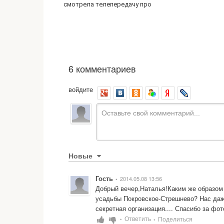
смотрела телепередачу про
6 комментариев
войдите
Новые
Гость
2014.05.08 13:56
•
Добрый вечер,Наталья!Каким же образом 
усадьбы Покровское-Стрешнево? Нас даже 
секретная организация.... Спасибо за фо
Ответить
Поделиться
•
•