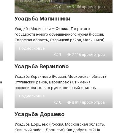
Тверская область
0
9 156 просмотров
Усадьба Малинники
Усадьба Малинники — Филиал Тверского
государственного объединенного музея (Россия,
Тверская область, Старицкий район, Малинники)
Подмосковье
1
7 116 просмотров
Усадьба Верзилово
Усадьба Верзилово (Россия, Московская область,
ка
Ступинский район, Верзилово) От имения
сохранился только руинированный флигель
Подмосковье
0
8 817 просмотров
Усадьба Доршево
Усадьба Доршево (Россия, Московская область,
Клинский район, Доршево) Как добраться? На