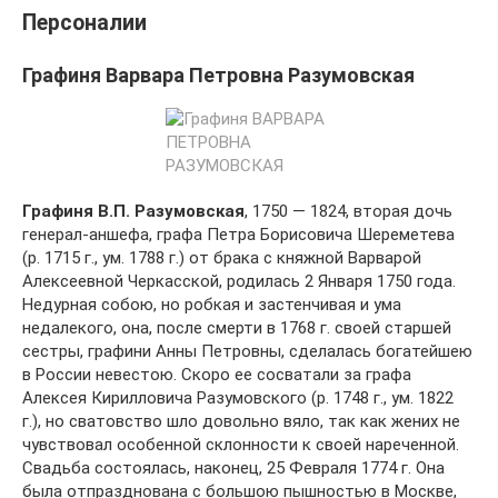
Персоналии
Графиня Варвара Петровна Разумовская
Графиня В.П. Разумовская
, 1750 — 1824, вторая дочь
генерал-аншефа, графа Петра Борисовича Шереметева
(р. 1715 г., ум. 1788 г.) от брака с княжной Варварой
Алексеевной Черкасской, родилась 2 Января 1750 года.
Недурная собою, но робкая и застенчивая и ума
недалекого, она, после смерти в 1768 г. своей старшей
сестры, графини Анны Петровны, сделалась богатейшею
в Poccии невестою. Скоро ее сосватали за графа
Алексея Кирилловича Разумовского (р. 1748 г., ум. 1822
г.), но сватовство шло довольно вяло, так как жених не
чувствовал особенной склонности к своей нареченной.
Свадьба состоялась, наконец, 25 Февраля 1774 г. Она
была отпразднована с большою пышностью в Москве,