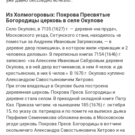
уже давно бесследно исчезло…
Из Холмогоровых: Покрова Пресвятые
Богородицы церковь в селе Окулове
Село Окулово, в 7135 (1627) г. — деревня «на пруде»,
Московского уезда, Сетунского стана, находилось «в
поместьи за Андреем Ивановым Загряжским, — в
деревне двор помещика», в котором жили «прикащик и 2
человека деловых». В переписных книгах 7154 (1646) г.
записано: «за Алексеем Ивановыи Сабуровым деревня
Окулова, а в ней двор вотчинников, в нем 4 челов. и дв.
крестьянских, в них 6 челов.». В 1670 г. Окулово куплено
Александром Савостьяновичем Хитрово.
При этом владельце в Окулове была построена
деревянная церковь Покрова Пресв. Богородицы и
деревня стала селом. В приходной окладной книге Патр.
Каз. Приказа читаем: «в нынешнем 185 (1676) г. октября
15, по указу св. патриарха и по помете на выписке дьяка
Перфилия Семенникова обложена вновь в Московском
уезде церковь Покрова Пресв. Богородицы в вотчине
окольничаго Александра Савостьяновича Хитрово и на