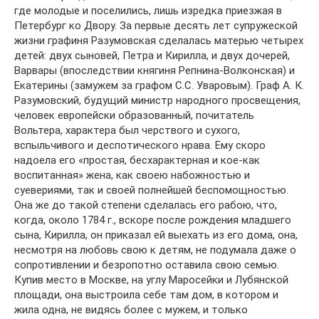
где молодые и поселились, лишь изредка приезжая в
Петербург ко Двору. За первые десять лет супружеской
жизни графиня Разумовская сделалась матерью четырех
детей: двух сыновей, Петра и Кирилла, и двух дочерей,
Варвары (впоследствии княгиня Репнина-Волконская) и
Екатерины (замужем за графом С.С. Уваровым). Граф А. К.
Разумовский, будущий министр народного просвещения,
человек европейски образованный, почитатель
Вольтера, характера был черствого и сухого,
вспыльчивого и деспотического нрава. Ему скоро
надоела его «простая, бесхарактерная и кое-как
воспитанная» жена, как своею набожностью и
суевериями, так и своей полнейшей беспомощностью.
Она же до такой степени сделалась его рабою, что,
когда, около 1784 г., вскоре после рождения младшего
сына, Кирилла, он приказал ей выехать из его дома, она,
несмотря на любовь свою к детям, не подумала даже о
сопротивлении и безропотно оставила свою семью.
Купив место в Москве, на углу Маросейки и Лубянской
площади, она выстроила себе там дом, в котором и
жила одна, не видясь более с мужем, и только