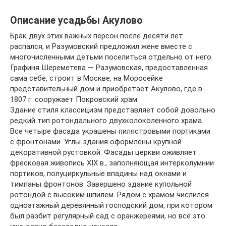
Описание усадьбы Акулово
Брак двух этих важных персон после десяти лет
распался, и Разумовский предложил жене вместе с
многочисленными детьми поселиться отдельно от него.
Графиня Шереметева — Разумовская, предоставленная
сама себе, строит в Москве, на Моросейке
представительный дом и приобретает Акулово, где в
1807 г. сооружает Покровский храм.
Здание стиля классицизм представляет собой довольно
редкий тип ротондального двухколоколенного храма.
Все четыре фасада украшены пилястровыми портиками
с фронтонами. Углы здания оформлены крупной
декоративной рустовкой. Фасады церкви оживляет
фресковая живопись XIX в., заполняющая интерколумнии
портиков, полуциркульные впадины над окнами и
тимпаны фронтонов. Завершено здание купольной
ротондой с высоким шпилем. Рядом с храмом числился
одноэтажный деревянный господский дом, при котором
был разбит регулярный сад с оранжереями, но всё это