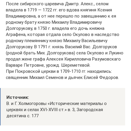
После сибирского царевича Дмитр. Алекс., селом
владела в 1719 — 1722 гг. его вдова княгиня Ксения
Владимировна, а от нее перешло по завещаннию к ея
родному брату князю Михаилу Владимировичу
Долгорукову, в 1750 г. владела его дочь княжна
Аграфена, которая отдала село Окулово в наследство
родному племяннику князю Михаилу Васильевичу
Долгорукову. В 1791 г. князь Василий Вас. Долгоруков
(родной брать Мих. Долгорукова) села Окулово и Лукино
продал жене графа Алексея Кирилловича Разумовскаго
Варваре Петровне, урожд. Шереметевой.
При Покровской церкви в 1709-1710 гг. находились:
священник Михаил Семенов и дьячек Елисей Федоров.
Источник:
В. и Г. Холмогоровы «Исторические материалы о
церквях и селах XVI-XVIII ст.» в. 3, Загородская
десятина с. 177