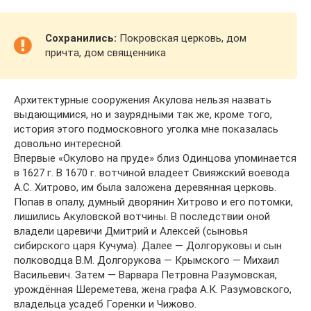
Сохранились:
Покровская церковь, дом
причта, дом священника
Архитектурные сооружения Акулова нельзя назвать
выдающимися, но и заурядными так же, кроме того,
история этого подмосковного уголка мне показалась
довольно интересной.
Впервые «Окулово на пруде» близ Одинцова упоминается
в 1627 г. В 1670 г. вотчиной владеет Свияжский воевода
А.С. Хитрово, им была заложена деревянная церковь.
Попав в опалу, думный дворянин Хитрово и его потомки,
лишились Акуловской вотчины. В последствии оной
владели царевичи Дмитрий и Алексей (сыновья
сибирского царя Кучума). Далее — Долгоруковы и сын
полководца В.М. Долгорукова — Крымского — Михаил
Васильевич. Затем — Варвара Петровна Разумовская,
урождённая Шереметева, жена графа А.К. Разумовского,
владельца усадеб Горенки и Чижово.