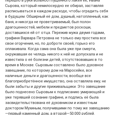
перешло в руки вольноотпущенного лакея её, Ивана
Сырова, который немилосердно ее обирал, заставляя
расписываться в каждом расходе, чтобы оградить себя
в будущем. Обширный её дом, душный, натопленный, как
баня, и никогда не проветриваемый, был полон
драгоценностей, мебели и предметов роскоши,
доставшихся ей от отца. Пережив мужа двумя годами,
графиня Варвара Петровна не только ему простила все
свои огорчения, но, по доброте своей, горько его
оплакивала. Когда сама она была уже при смерти,
окружавшая ее челядь никого к ней не допускала и не
известила о её болезни детей, отсутствовавших в то
время в Москве. Сыровым составлено было духовное
завещание, по которому дом на Маросейке, все
наличные деньги и драгоценности, вообще все
благоприобретённое имущество, она оставляла ему; не
были забыты и другие приживальщики. Это завещание
было поднесено Сыровым к подписанию умирающей и
уже терявшей сознание графине, и подпись её была
засвидетельствована её духовником и известным
доктором Мухиным, получившими по тому же завещанию
—первый каменный дом, а второй—50.000 рублей.