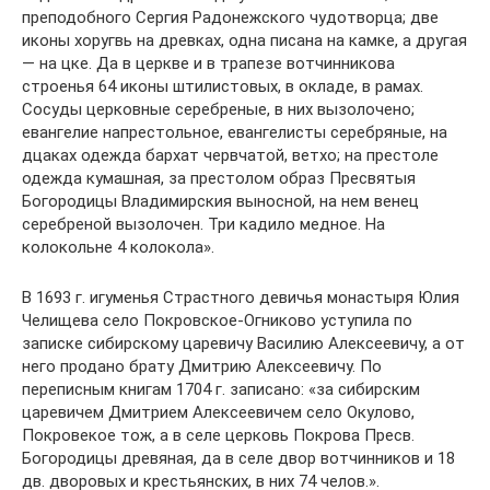
преподобного Сергия Радонежского чудотворца; две
иконы хоругвь на древках, одна писана на камке, а другая
— на цке. Да в церкве и в трапезе вотчинникова
строенья 64 иконы штилистовых, в окладе, в рамах.
Сосуды церковные серебреные, в них вызолочено;
евангелие напрестольное, евангелисты серебряные, на
дцаках одежда бархат червчатой, ветхо; на престоле
одежда кумашная, за престолом образ Пресвятыя
Богородицы Владимирския выносной, на нем венец
серебреной вызолочен. Три кадило медное. На
колокольне 4 колокола».
В 1693 г. игуменья Страстного девичья монастыря Юлия
Челищева село Покровское-Огниково уступила по
записке сибирскому царевичу Василию Алексеевичу, а от
него продано брату Дмитрию Алексеевичу. По
переписным книгам 1704 г. записано: «за сибирским
царевичем Дмитрием Алексеевичем село Окулово,
Покровекое тож, а в селе церковь Покрова Пресв.
Богородицы древяная, да в селе двор вотчинников и 18
дв. дворовых и крестьянских, в них 74 челов.».