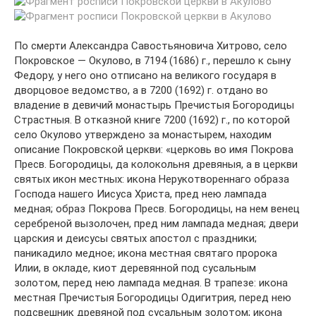
По смерти Александра Савостьяновича Хитрово, село
Покровское — Окулово, в 7194 (1686) г., перешло к сыну
Федору, у него оно отписано на великого государя в
дворцовое ведомство, а в 7200 (1692) г. отдано во
владение в девичий монастырь Пречистыя Богородицы
Страстныя. В отказной книге 7200 (1692) г., по которой
село Окулово утверждено за монастырем, находим
описание Покровской церкви: «церковь во имя Покрова
Пресв. Богородицы, да колокольня древяныя, а в церкви
святых икон местных: икона Нерукотвореннаго образа
Господа нашего Иисуса Христа, пред нею лампада
медная; образ Покрова Пресв. Богородицы, на нем венец
серебреной вызолочен, пред ним лампада медная; двери
царския и деисусы святых апостол с праздники;
паникадило медное; икона местная святаго пророка
Илии, в окладе, киот деревянной под сусальным
золотом, перед нею лампада медная. В трапезе: икона
местная Пречистыя Богородицы Одигитрия, перед нею
подсвешник древяной под сусальным золотом; икона