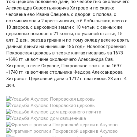
тою церковь положено дани, по челобитью окольничего
Александра Савостьяновича Хитрово и по сказке
человека ево Ивана Слецова, с дворов: с попова, с
вотчинникова и 2 крестьянских, с 6 бобыльских, всего с
10 дворов, с церковной земли с 10 четьи, с сенных же
церковных покосов с 21 копны, по указной статье, 15
алт. 2 ден., заезда гривна и по тому окладу велено взять
данныя деньги на нынешшй 185 год». Новопостроенная
Покровская церковь в тех же книгах писалась за 1678
-1696 гг. «в вотчине окольничего Александра Сав.
Хитрово, в селе Окулове, Покровское тож», а за 1697
-1740 гг. «в вотчине стольника Федора Александрова
Хитрово». Церковной дани с 1712 г. платилось 28 алт. 4
ден.