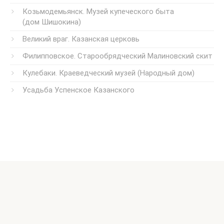
Козьмодемьянск. Музей купеческого быта
(дом Шишокина)
Великий враг. Казанская церковь
Филипповское. Старообрядческий Малиновский скит
Кулебаки. Краеведческий музей (Народный дом)
Усадьба Успенское Казанского
© 2026, Наталья Бондарева
Использование материалов сайта без письменного
разрешения автора запрещено.