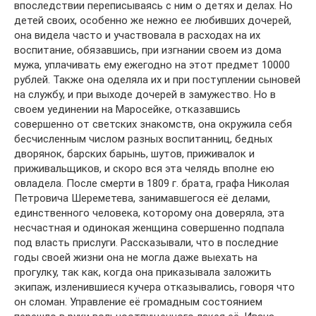
впоследствии переписываясь с ним о детях и делах. Но
детей своих, особенно же нежно ее любивших дочерей,
она видела часто и участвовала в расходах на их
воспитание, обязавшись, при изгнании своем из дома
мужа, уплачивать ему ежегодно на этот предмет 10000
рублей. Также она оделяла их и при поступлении сыновей
на службу, и при выходе дочерей в замужество. Но в
своем уединении на Маросейке, отказавшись
совершенно от светских знакомств, она окружила себя
бесчисленным числом разных воспитанниц, бедных
дворянок, барских барынь, шутов, приживалок и
приживальщиков, и скоро вся эта челядь вполне ею
овладела. После смерти в 1809 г. брата, графа Николая
Петровича Шереметева, занимавшегося её делами,
единственного человека, которому она доверяла, эта
несчастная и одинокая женщина совершенно подпала
под власть прислуги. Рассказывали, что в последние
годы своей жизни она не могла даже выехать на
прогулку, так как, когда она приказывала заложить
экипаж, изленившиеся кучера отказывались, говоря что
он сломан. Управление её громадным состоянием