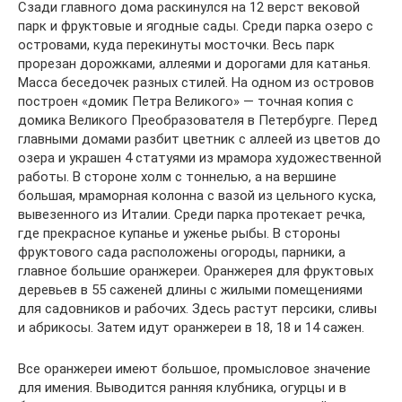
Сзади главного дома раскинулся на 12 верст вековой
парк и фруктовые и ягодные сады. Среди парка озеро с
островами, куда перекинуты мосточки. Весь парк
прорезан дорожками, аллеями и дорогами для катанья.
Масса беседочек разных стилей. На одном из островов
построен «домик Петра Великого» — точная копия с
домика Великого Преобразователя в Петербурге. Перед
главными домами разбит цветник с аллеей из цветов до
озера и украшен 4 статуями из мрамора художественной
работы. В стороне холм с тоннелью, а на вершине
большая, мраморная колонна с вазой из цельного куска,
вывезенного из Италии. Среди парка протекает речка,
где прекрасное купанье и уженье рыбы. В стороны
фруктового сада расположены огороды, парники, а
главное большие оранжереи. Оранжерея для фруктовых
деревьев в 55 саженей длины с жилыми помещениями
для садовников и рабочих. Здесь растут персики, сливы
и абрикосы. Затем идут оранжереи в 18, 18 и 14 сажен.
Все оранжереи имеют большое, промысловое значение
для имения. Выводится ранняя клубника, огурцы и в