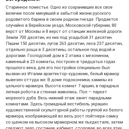
Старинное поместье. Одно из сохранивших все свое
величие после минувшей и забытой жизни русского
родовитого барина в своем родном гнезде. Продается
случайно в Верейском уезде, Московской губернии, 80
верст от Москвы и 8 верст от станции железной дороги.
Земли 700 десятин, из них под усадьбой 31 десятин.
Пашни 150 десятин, лугов 263 десятин, леса 237 десятин,
отдельно роща в 3 десятины, остальное под водой и
дорогами. Господский дом в 2 этажа с мезонином,
каменный в 23 комнаты, построен в тридцатых годах
прошлого века; для его постройки специально был
вызван из Италии архитектор-художник, белый мрамор
вывезен оттуда же. В доме подоконники, камины из
цельного мрамора. Высота комнат 7 аршин, в парадных
лепная робота и стенная живопись. Пол — паркет
мореного дуба. Весь нижний этаж занят парадными
комнатами. Здесь громадный вестибюль украшен
художественной скульптурной работы группой из белого
мрамора, изображающей во весь рост пойтнера-самку
со щенком на высоком мраморном же пьедестале, затем
следуют зало, гостиная, кабинет, столовая; во всех этих