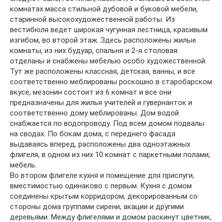
комнатах масса стильной дубовой и буковой мебели,
старинной высокохудожественной работы. Из
вестибюля ведет широкая чугунная лестница, красивым
изгибом, во второй этаж. Здесь расположены жилые
комнаты, из них будуар, спальня и 2-я столовая
отделаны и снабжены мебелью особо художественной.
Тут же расположены классная, детская, ванны, и все
соответственно меблированы роскошно в старобарском
вкусе, мезонин состоит из 6 комнат и все они
предназначены для жилья учителей и гувернанток и
соответственно дому меблированы. Дом водой
снабжается по водопроводу. Под всем домом подвалы
на сводах. По бокам дома, с переднего фасада
выдаваясь вперед, расположены два одноэтажных
флигеля, в одном из них 10 комнат с паркетными полами,
мебель.
Во втором флигеле кухня и помещение для прислуги,
вместимостью одинаково с первым. Кухня с домом
соединены крытым корридором, декорированным со
стороны дома группами сирени, акации и другими
деревьями. Между флигелями и домом раскинут цветник,