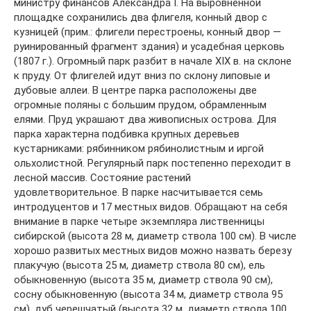
министру финансов Александра I. На выровненной
площадке сохранились два флигеля, конный двор с
кузницей (прим.: флигели перестроены, конный двор —
руинированный фрагмент здания) и усадебная церковь
(1807 г.). Огромный парк разбит в начале XIX в. на склоне
к пруду. От флигелей идут вниз по склону липовые и
дубовые аллеи. В центре парка расположены две
огромные поляны с большим прудом, обрамленным
елями. Пруд украшают два живописных острова. Для
парка характерна подбивка крупных деревьев
кустарниками: рябинником рябинолистным и иргой
ольхолистной. Регулярный парк постепенно переходит в
лесной массив. Состояние растений
удовлетворительное. В парке насчитывается семь
интродуцентов и 17 местных видов. Обращают на себя
внимание в парке четыре экземпляра лиственницы
сибирской (высота 28 м, диаметр ствола 100 см). В числе
хорошо развитых местных видов можно назвать березу
плакучую (высота 25 м, диаметр ствола 80 см), ель
обыкновенную (высота 35 м, диаметр ствола 90 см),
сосну обыкновенную (высота 34 м, диаметр ствола 95
см), дуб черешчатый (высота 32 м, диаметр ствола 100