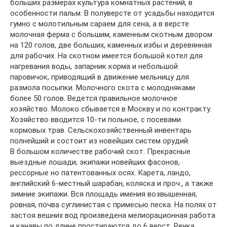
больших размерах культура комнатных растений, в
особенности пальм. В полуверсте от усадьбы находится
гумно с молотильным сараем для сена, а в версте
молочная ферма с большим, каменным скотным двором
на 120 голов, две больших, каменных избы и деревянная
для рабочих. На скотном имеется большой котел для
нагревания воды, запарник корма и небольшой
паровичок, приводящий в движение мельницу для
размола посыпки. Молочного скота с молодняками
более 50 голов. Ведется правильное молочное
хозяйство. Молоко сбывается в Москву и по контракту.
Хозяйство вводится 10-ти польное, с посевами
кормовых трав. Сельскохозяйственный инвентарь
полнейший и состоит из новейших систем орудий.
В большом количестве рабочий скот. Прекрасные
выездные лошади, экипажи новейших фасонов,
рессорные но патентованных осях. Карета, ландо,
английский 6-местный шарабан, коляска и проч., а также
зимние экипажи. Вся площадь имения возвышенная,
ровная, почва суглинистая с примесью песка. На полях от
застоя вешних вод произведена мелиорационная работа
и канавы по длине простираются до 6 верст. Речка