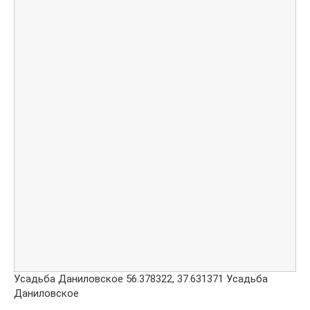
Усадьба Даниловское
56.378322
,
37.631371
Усадьба
Даниловское