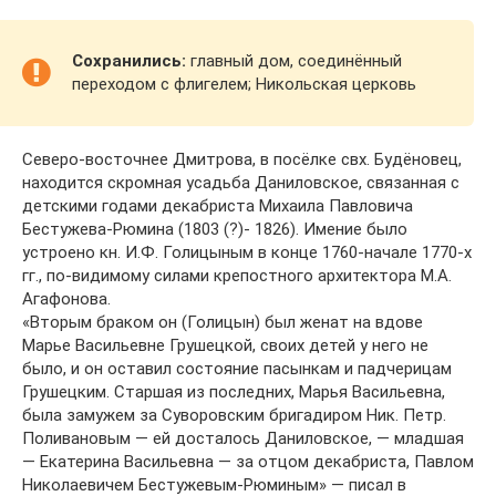
Сохранились:
главный дом, соединённый
переходом с флигелем; Никольская церковь
Северо-восточнее Дмитрова, в посёлке свх. Будёновец,
находится скромная усадьба Даниловское, связанная с
детскими годами декабриста Михаила Павловича
Бестужева-Рюмина (1803 (?)- 1826). Имение было
устроено кн. И.Ф. Голицыным в конце 1760-начале 1770-х
гг., по-видимому силами крепостного архитектора М.А.
Агафонова.
«Вторым браком он (Голицын) был женат на вдове
Марье Васильевне Грушецкой, своих детей у него не
было, и он оставил состояние пасынкам и падчерицам
Грушецким. Старшая из последних, Марья Васильевна,
была замужем за Суворовским бригадиром Ник. Петр.
Поливановым — ей досталось Даниловское, — младшая
— Екатерина Васильевна — за отцом декабриста, Павлом
Николаевичем Бестужевым-Рюминым» — писал в