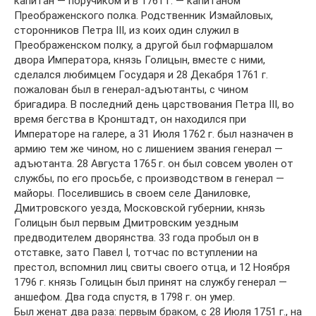
капитан — поручиком и в 1761 г. — капитаном
Преображенского полка. Родственник Измайловых,
сторонников Петра III, из коих один служил в
Преображенском полку, а другой был гофмаршалом
двора Императора, князь Голицын, вместе с ними,
сделался любимцем Государя и 28 Декабря 1761 г.
пожалован был в генерал-адъютанты, с чином
бригадира. В последний день царствования Петра III, во
время бегства в Кронштадт, он находился при
Императоре на галере, а 31 Июля 1762 г. был назначен в
армию тем же чином, но с лишением звания генерал —
адъютанта. 28 Августа 1765 г. он был совсем уволен от
службы, по его просьбе, с производством в генерал —
майоры. Поселившись в своем селе Даниловке,
Дмитровского уезда, Московской губернии, князь
Голицын был первым Дмитровским уездным
предводителем дворянства. 33 года пробыл он в
отставке, зато Павел I, тотчас по вступлении на
престол, вспомнил лиц свиты своего отца, и 12 Ноября
1796 г. князь Голицын был принят на службу генерал —
аншефом. Два года спустя, в 1798 г. он умер.
Был женат два раза: первым браком, с 28 Июля 1751 г., на