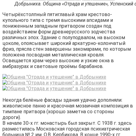
Добрыниха. Община «Отрада и утешение», Успенский 
Четырёхстолпный пятиглавый храм крестово-
купольного типа с тремя высокими апсидами и
пониженным западным притвором создан под
воздействием форм древнерусского зодчества
различных эпох. Здание с полуподвалом, на высоком
цоколе, опоясывает широкий аркатурно-колончатый
фриз, прясла стен завершены закомарами, по которым
положена посводная металлическая кровля.
Освещается храм через высокие и узкие окна в
амбразурах и световые проёмы барабанов.
Некогда белёные фасады здания удачно дополняли:
живописное панно и красочная мозаичная композиция в
тимпане притвора (хорошо заметна со стороны
дороги).
В начале 30-х гг. монастырь был закрыт. С 1938 г. здесь
разместилась Московская городская психиатрическая
больница № 2 им. О.В. Кербикова. В конце 1990-х гг.