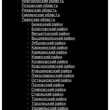
Новгородская область
Псковская область
Рязанская область
Смоленская область
Тверская область
Бежецкий район
Бологовский район
Весьегонский район
Вышневолоцкий район
Зубцовский район
Калининский район
Калязинский район
Кимрский район
Конаковский район
Краснохолмский район
Кувшиновский район
Лихославльский район
Осташковский район
Пеновский район
Спировский район
Старицкий район
Торжокский район
Торопецкий район
Удомельский район