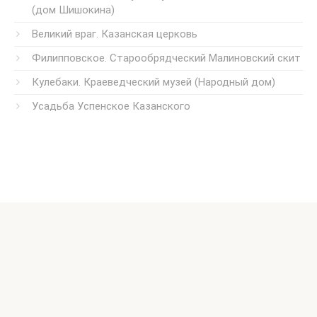
(дом Шишокина)
Великий враг. Казанская церковь
Филипповское. Старообрядческий Малиновский скит
Кулебаки. Краеведческий музей (Народный дом)
Усадьба Успенское Казанского
© 2026, Наталья Бондарева
Использование материалов сайта без письменного
разрешения автора запрещено.