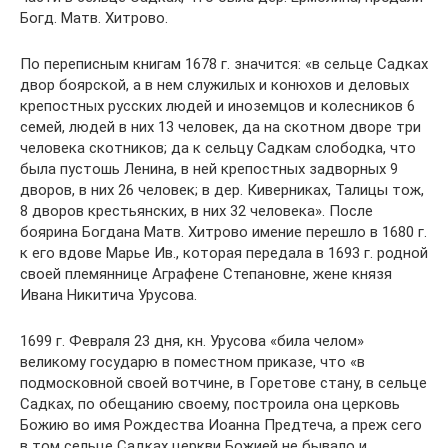
Богд. Матв. Хитрово.
По переписным книгам 1678 г. значится: «в сельце Садках
двор боярской, а в нем служилых и конюхов и деловых
крепостных русских людей и иноземцов и колесников 6
семей, людей в них 13 человек, да на скотном дворе три
человека скотников; да к сельцу Садкам слободка, что
была пустошь Ленина, в ней крепостных задворных 9
дворов, в них 26 человек; в дер. Киверниках, Талицы тож,
8 дворов крестьянских, в них 32 человека». После
боярина Богдана Матв. Хитрово имение перешло в 1680 г.
к его вдове Марье Ив., которая передала в 1693 г. родной
своей племяннице Аграфене Степановне, жене князя
Ивана Никитича Урусова.
1699 г. Февраля 23 дня, кн. Урусова «била челом»
великому государю в поместном приказе, что «в
подмосковной своей вотчине, в Горетове стану, в сельце
Садках, по обещанию своему, построила она церковь
Божию во имя Рождества Иоанна Предтеча, а преж сего
в том сельце Садках церкви Божией не бывало и