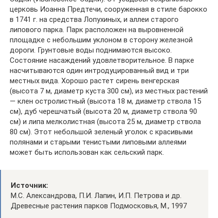
церковь Иоанна Предтечи, сооруженная в стиле барокко
в 1741 г. на средства Лопухиных, и аллеи старого
липового парка. Парк расположен на выровненной
площадке с небольшим уклоном в сторону железной
дороги. Грунтовые воды поднимаются высоко.
Состояние насаждений удовлетворительное. В парке
насчитываются один интродуцированный вид и три
местных вида. Хорошо растет сирень венгерская
(высота 7 м, диаметр куста 300 см), из местных растений
— клен остролистный (высота 18 м, диаметр ствола 15
см), дуб черешчатый (высота 20 м, диаметр ствола 90
см) и липа мелколистная (высота 25 м, диаметр ствола
80 см). Этот небольшой зеленый уголок с красивыми
полянами и старыми тенистыми липовыми аллеями
может быть использован как сельский парк.
Источник:
М.С. Александрова, П.И. Лапин, И.П. Петрова и др.
Древесные растения парков Подмосковья, М., 1997