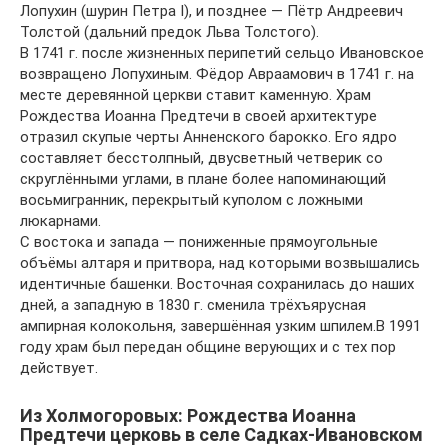
Лопухин (шурин Петра I), и позднее — Пётр Андреевич
Толстой (дальний предок Льва Толстого).
В 1741 г. после жизненных перипетий сельцо Ивановское
возвращено Лопухиным. Фёдор Авраамович в 1741 г. на
месте деревянной церкви ставит каменную. Храм
Рождества Иоанна Предтечи в своей архитектуре
отразил скупые черты Анненского барокко. Его ядро
составляет бесстолпный, двусветный четверик со
скруглёнными углами, в плане более напоминающий
восьмигранник, перекрытый куполом с ложными
люкарнами.
С востока и запада — пониженные прямоугольные
объёмы алтаря и притвора, над которыми возвышались
идентичные башенки. Восточная сохранилась до наших
дней, а западную в 1830 г. сменила трёхъярусная
ампирная колокольня, завершённая узким шпилем.В 1991
году храм был передан общине верующих и с тех пор
действует.
Из Холмогоровых: Рождества Иoaннa
Предтечи церковь в селе Садках-Ивановском