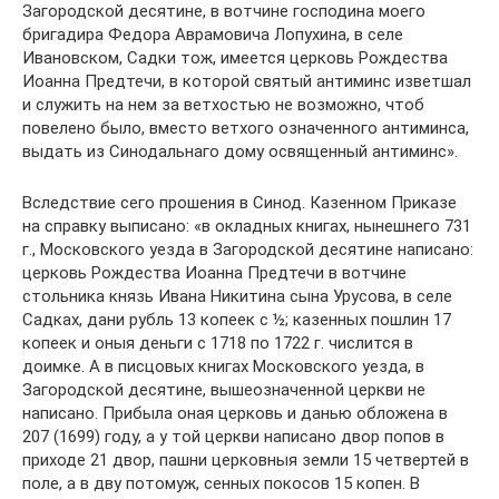
Загородской десятине, в вотчине господина моего
бригадира Федора Аврамовича Лопухина, в селе
Ивановском, Садки тож, имеется церковь Рождества
Иоанна Предтечи, в которой святый антиминс изветшал
и служить на нем за ветхостью не возможно, чтоб
повелено было, вместо ветхого означенного антиминса,
выдать из Синодальнаго дому освященный антиминс».
Вследствие сего прошения в Синод. Казенном Приказе
на справку выписано: «в окладных книгах, нынешнего 731
г., Московского уезда в Загородской десятине написано:
церковь Рождества Иоанна Предтечи в вотчине
стольника князь Ивана Никитина сына Урусова, в селе
Садках, дани рубль 13 копеек с ½; казенных пошлин 17
копеек и оныя деньги с 1718 по 1722 г. числится в
доимке. А в писцовых книгах Московского уезда, в
Загородской десятине, вышеозначенной церкви не
написано. Прибыла оная церковь и данью обложена в
207 (1699) году, а у той церкви написано двор попов в
приходе 21 двор, пашни церковныя земли 15 четвертей в
поле, а в дву потомуж, сенных покосов 15 копен. В