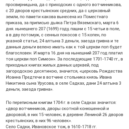
просвирницына, да с приходских с одного вотчинникова,
с 20 дворов крестьянских средних, да с церковный
земли, по памети какова вынесена из Поместнаго
приказа, за приписью дьяка Петра Вяземскаго, марта 6
дня. нынешнего 207 (1699) году, пашни с 15 четьи в поле,
а в дву потомуж, с сенных покосов с 15 копен, по
указной статье, 24 алтына 3 деньги, заезда гривна и те
данныя деньги велено имать как к той церкви поп будет
благословен. И марта 16 дня на нынешний 207 год платил
тоя церкви поп Симеон». За последующие 1701-1740 гг., в
приходных книгах жилых данных церквей, под
загородскою десятиною, значится, «церковь Рождества
Иоанна Предтечи в вотчине стольника князь Ивана
Никитина сына Урусова, в селе Садках, дани 24 алтына 3
деньги, заезда гривна».
По переписным книгам 1704 г. в селе Садках значится:
«двор вотчинников, дворы скотной конюшенной и
дворовой, в них 15 человек; в деревне Лениной 26 дворов
крестьянских, в них 96 человек».
Село Садки, Ивановское тож, в 1610-1718 гг.