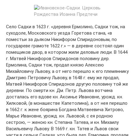
Село Садки в 1623 г. «деревня Ермолино, Садки тож, на
суходоле, Московского уезда Горетова стана, «в
поместьи за дьяком Никифором Спиридоновым, по
государеве грамоте 1622 г.» — в деревне состоял один
помещиков двор, в котором жили деловые люди. В 1644
г. Матвей Никифоров Спиридонов половину дер.
Ермолина, Садки тож, продал князю Алексею
Михайловичу Львову, а от него перешло к его племяннику
Дмитрию Петровичу Львову, в 1648 г. ему же продал,
Матвей Никифоров Спиридонов другую половину той же
деревни. По смерти кн. Дм. Петр. Львова вотчина
досталась его вдове кн. Аксинье Ивановне, урожд. кн.
Хилковой, (в монашестве Капетолина), а от нея перешло
в 1662 г. к жене боярина Богдана Матвеевича Хитрово,
Марье Ивановне, урожд. кн. Львовой, с ея родною
сестрою, — женою кн. Степана Татева, и кн. Михаилу
Васильевичу Львову. В 1669 г. кн. Татев и Львов свои
части в сельце Садках, что была дер. Ермолина, продали