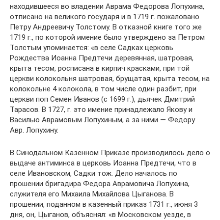
находившееся во владении Аврама Федорова Лопухина,
отписано на великого государя и в 1719 г. пожаловано
Петру Андреевичу Толстому. В отказной книге того же
1719 г., по которой имение было утверждено за Петром
Толстым упоминается: «в селе Садках церковь
Рождества Иоанна Предтечи деревянная, шатровая,
крыта тесом, росписана в кирпич красками, при той
церкви колокольня шатровая, брущатая, крыта тесом, на
колокольне 4 колокола, в том числе один разбит; при
церкви поп Семен Иванов (с 1699 г.), дьячек Дмитрий
Тарасов. В 1727, г. это имение принадлежало Якову и
Василью Аврамовым Лопухиным, а за ними — Федору
Авр. Лопухину.
В Синодальном Казенном Приказе производилось дело о
выдаче антиминса в церковь Иоанна Предтечи, что в
селе Ивановском, Садки тож. Дело началось по
прошении бригадира Федора Аврамовича Лопухина,
служителя его Михаила Михайлова Цыганова. В
прошении, поданном в казенный приказ 1731 г., июня 3
дня, он, Цыганов, объяснял: «в Московском уезде, в