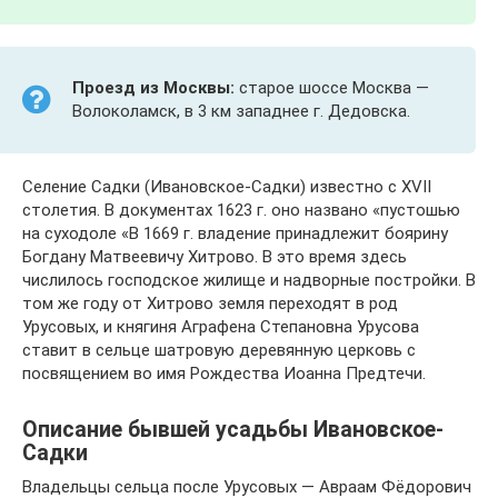
Проезд из Москвы:
старое шоссе Москва —
Волоколамск, в 3 км западнее г. Дедовска.
Селение Садки (Ивановское-Садки) известно с XVII
столетия. В документах 1623 г. оно названо «пустошью
на суходоле «В 1669 г. владение принадлежит боярину
Богдану Матвеевичу Хитрово. В это время здесь
числилось господское жилище и надворные постройки. В
том же году от Хитрово земля переходят в род
Урусовых, и княгиня Аграфена Степановна Урусова
ставит в сельце шатровую деревянную церковь с
посвящением во имя Рождества Иоанна Предтечи.
Описание бывшей усадьбы Ивановское-
Садки
Владельцы сельца после Урусовых — Авраам Фёдорович