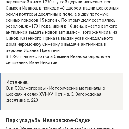
переписной книге 1730 г. у той церкви написано: поп
Симеон Иванов, в приходе 40 дворов, пашни церковныя
земли полторы десятины в поле, а в дву потомуж,
сенных покосов 15 копен». По этому делу состоялась
резолющя: «1731 года, июня в 16 день, вместо ветхого
антиминса выдать новой автиминс». Того же числа, из
Синод. Kaзенного Приказа выдан указ синодального
дома иеромонаху Симеону о выдаче антиминса в
церковь Иоанна Предтечи.
В 1720 г. на место попа Семена Иванова определен
священник Иван Никитин.
Источник:
В. и Г. Холмогоровы «Исторические материалы о
церквях и селах XVI-XVIII ст.» в. 3, Загородская
десятина с. 223
Парк усадьбы Ивановское-Садки
Садки (Ивановское-Садки). От усадьбы сохранились