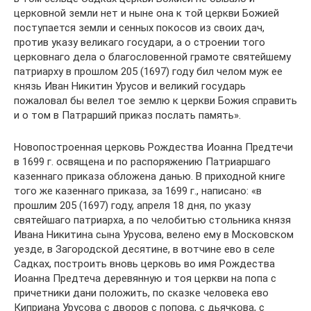
церковной земли нет и ныне она к той церкви Божией
поступается земли и сенных покосов из своих дач,
против указу великаго государи, а о строении того
церковнаго дела о благословенной грамоте святейшему
патриарху в прошлом 205 (1697) году бил челом муж ее
князь Иван Никитин Урусов и великий государь
пожаловал бы велел тое землю к церкви Божия справить
и о том в Патрарший приказ послать память».
Новопостроенная церковь Рождества Иоанна Предтечи
в 1699 г. освящена и по распоряжению Патриаршаго
казеннаго приказа обложена данью. В приходной книге
того же казеннаго приказа, за 1699 г., написано: «в
прошлим 205 (1697) году, апреля 18 дня, по указу
святейшаго патриарха, а по челобитью стольника князя
Ивана Никитина сына Урусова, велено ему в Московском
уезде, в Загородской десятине, в вотчине ево в селе
Садках, построить вновь церковь во имя Рождества
Иоанна Предтеча деревянную и тоя церкви на попа с
причетники дани положить, по сказке человека ево
Киприана Урусова с дворов с попова, с дьячкова, с