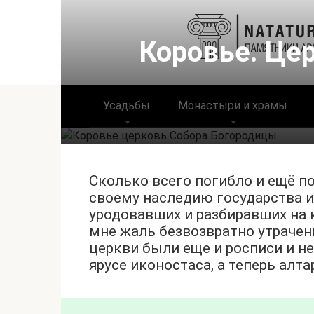
Перейти
к
контенту
Коровье. Це
Усадьбы
Монастыри и храмы
Сколько всего погибло и ещё п
своему наследию государства и
уродовавших и разбиравших на
мне жаль безвозвратно утраченн
церкви были еще и росписи и н
ярусе иконостаса, а теперь алт