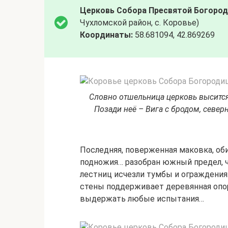
Церковь Собора Пресвятой Богоро
Чухломской район, с. Коровье)
Координаты:
58.681094, 42.869269
Словно отшельница церковь высится 
Позади неё – Вига с бродом, север
Последняя, поверженная маковка, об
подножия… разобран южный предел, ч
лестниц исчезли тумбы и ограждения
стены поддерживает деревянная опор
выдержать любые испытания…