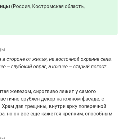
дицы
(Россия, Костромская область,
в стороне от жилья, на восточной окраине села.
нее – глубокий овраг, а южнее – старый погост…
итая железом, сиротливо лежит у самого
астично срублен декор на южном фасаде, с
. Храм дал трещины, внутри арку поперечной
а, но он всё еще кажется крепким, способным