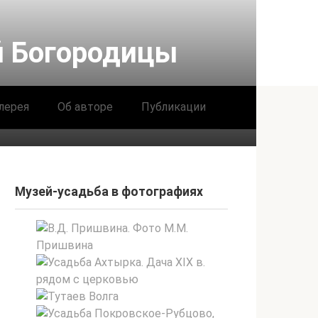
й Богородицы
лерея
Об авторе
Публикации
Музей-усадьба в фотографиях