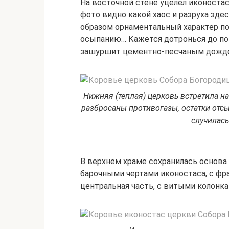
На восточной стене уцелел иконостас к
фото видно какой хаос и разруха зде
образом орнаментальный характер по
осыпанию… Кажется дотронься до пок
зашуршит цементно-песчаным дожд
Нижняя (теплая) церковь встретила н
разбросаны противогазы, остатки отсы
случилась
В верхнем храме сохранилась основа
барочными чертами иконостаса, с фра
центральная часть, с витыми колонк