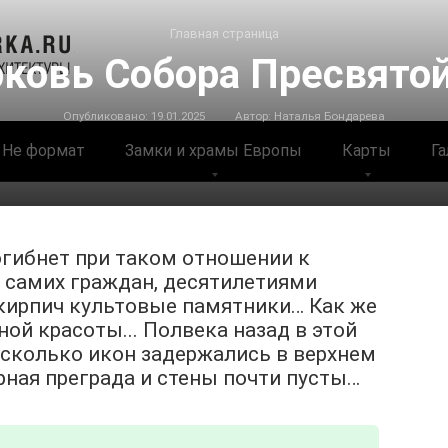
Главная страница
рковь Собора Пресвято
Опубликовано:
19.01.2025
Автор:
Наталья Бондарева
Не формат
Замки и храмы Европы
Карты
Га
огибнет при таком отношении к
 самих граждан, десятилетиями
 кирпич культовые памятники… Как же
ой красоты... Полвека назад в этой
есколько икон задержались в верхнем
арная преграда и стены почти пусты…