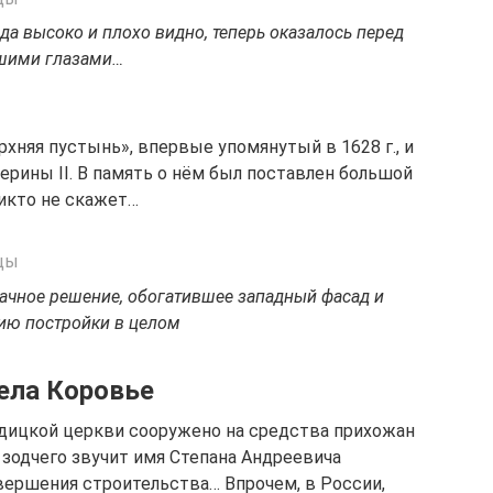
гда высоко и плохо видно, теперь оказалось перед
шими глазами…
хняя пустынь», впервые упомянутый в 1628 г., и
ерины II. В память о нём был поставлен большой
никто не скажет…
дачное решение, обогатившее западный фасад и
ию постройки в целом
ела Коровье
ицкой церкви сооружено на средства прихожан
о зодчего звучит имя Степана Андреевича
завершения строительства… Впрочем, в России,