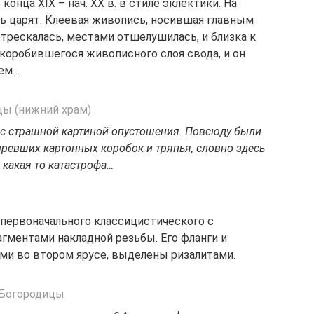
онца XIX – нач. XX в. в стиле эклектики. На
сь царят. Клеевая живопись, носившая главным
трескалась, местами отшелушилась, и близка к
оробившегося живописного слоя свода, и он
ем…
ас страшной картиной опустошения. Повсюду были
ревших картонных коробок и тряпья, словно здесь
 какая то катастрофа…
 первоначального классицистического с
гментами накладной резьбы. Его фланги и
ами во втором ярусе, выделены ризалитами.