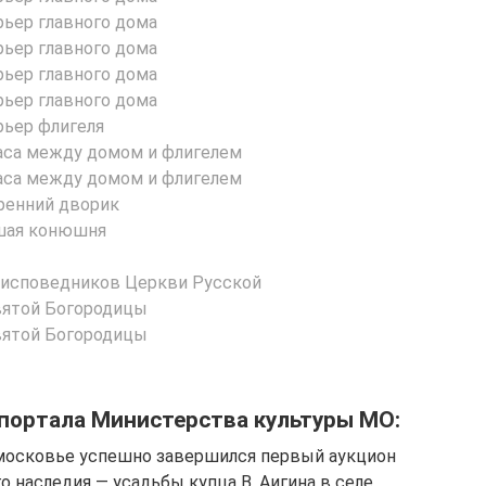
портала Министерства культуры МО:
одмосковье успешно завершился первый аукцион
о наследия — усадьбы купца В. Аигина в селе