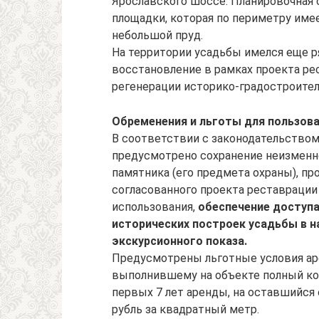
Ярославского шоссе. Планировочная 
площадки, которая по периметру име
небольшой пруд.
На территории усадьбы имелся еще р
восстановление в рамках проекта ре
регенерации историко-градостроител
Обременения и льготы для пользова
В соответствии с законодательством
предусмотрено сохранение неизменн
памятника (его предмета охраны), пр
согласованного проекта реставрации
использования,
обеспечение доступ
исторических построек усадьбы в н
экскурсионного показа.
Предусмотрены льготные условия ар
выполнившему на объекте полный ко
первых 7 лет аренды, на оставшийся с
рубль за квадратный метр.