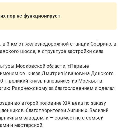
сих пор не функционирует
, в 3 км от железнодорожной станции Софрино, в
авского шоссе, в структуре застройки села
льтуры Московской области: «Первые
 именем св. князя Дмитрия Ивановича Донского.
 г. великий князь направился из Москвы в
ргию Радонежскому за благословением и сделал
здан во второй половине XIX века по заказу
ленников, благотворителей Аигиных. Василий
ирпичным заводом, и — совместно с семьей
ами и мастерской.