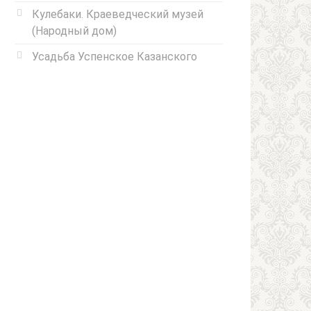
Кулебаки. Краеведческий музей
(Народный дом)
Усадьба Успенское Казанского