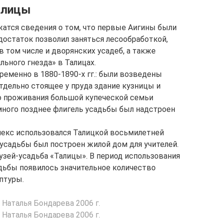
Талицы
атся сведения о том, что первые Аигины были
достаток позволил заняться лесообработкой,
 том числе и дворянских усадеб, а также
ьного гнезда» в Талицах.
еменно в 1880-1890-х гг.: были возведены
тдельно стоящее у пруда здание кузницы и
о проживания большой купеческой семьи
емного позднее флигель усадьбы был надстроен
лекс использовался Талицкой восьмилетней
 усадьбы был построен жилой дом для учителей.
узей-усадьба «Талицы». В период использования
дьбы появилось значительное количество
птуры.