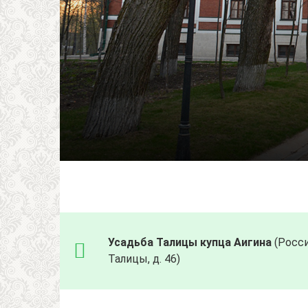
Усадьба Талицы купца Аигина
(Росси
Талицы, д. 46)