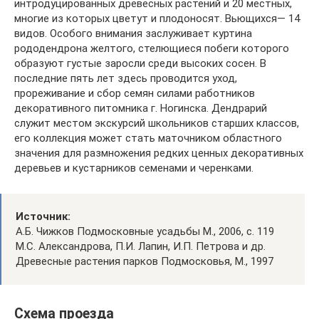
интродуцированных древесных растений и 20 местных,
многие из которых цветут и плодоносят. Вьющихся— 14
видов. Особого внимания заслуживает куртина
рододендрона желтого, стелющиеся побеги которого
образуют густые заросли среди высоких сосен. В
последние пять лет здесь проводится уход,
прореживание и сбор семян силами работников
декоративного питомника г. Ногинска. Дендрарий
служит местом экскурсий школьников старших классов,
его коллекция может стать маточником областного
значения для размножения редких ценных декоративных
деревьев и кустарников семенами и черенками.
Источник:
А.Б. Чижков Подмосковные усадьбы М., 2006, с. 119
М.С. Александрова, П.И. Лапин, И.П. Петрова и др.
Древесные растения парков Подмосковья, М., 1997
Схема проезда