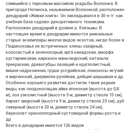
слившийся с парковым массивом усадьбы Волхонка. В
пригороде Ногинска, называемом Волхонкой, расположен
дендрарий «Живая книга». Он закладывался в 30-е гг. как
учебная база садово-декоративного техникума.
Расположен дендрарий в долине р. Клязьмы. В
настоящее время в дендрарии имеются уникальные
старые экземпляры многих видов экзотов, нигде более в
Подмосковье не встреченных: клены сахарный,
колосистый и зеленокорый, ирга канадская, аморфа
кустарниковая, кирказон маньчжурский, катальпа
прекрасная, древогубцы лазящий и круглолистный,
вишня надрезанная, груша уссурийская, ломоносы жгучий
и виргинский, диервилла ручейная, дейция шершавая и др.
Особенно хорошего развития достигли такие редкие
виды, как плодоносящая айва японская (высота до 0,8
м), лох узколистный (высота 5 м, диаметр ствола 10 см),
бархат амурский (высота 9 м, диаметр ствола 23 см), дуб
северный (высота 20 м, диаметр ствола 24 см),
бересклет красноплодный кустовидной формы роста и
др.
Всего в дендрарии имеется 126 видов