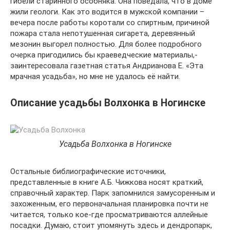
гибели старинного особняка. Она поведала, что в доме
жили геологи. Как это водится в мужской компании –
вечера после работы коротали со спиртным, причиной
пожара стала непотушенная сигарета, деревянный
мезонин выгорел полностью. Для более подробного
очерка пригодились бы краеведческие материалы,-
заинтересовала газетная статья Андрианова Е. «Эта
мрачная усадьба», но мне не удалось её найти.
Описание усадьбы Волхонка в Ногинске
Усадьба Волхонка в Ногинске
Остальные библиографические источники,
представленные в книге А.Б. Чижкова носят краткий,
справочный характер. Парк запомнился замусоренным и
захоженным, его первоначальная планировка почти не
читается, только кое-где просматриваются аллейные
посадки. Думаю, стоит упомянуть здесь и дендропарк,