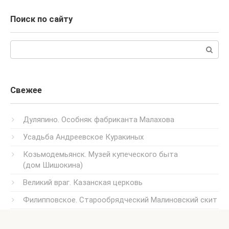
Поиск по сайту
Поиск:
Свежее
Дуляпино. Особняк фабриканта Малахова
Усадьба Андреевское Куракиных
Козьмодемьянск. Музей купеческого быта
(дом Шишокина)
Великий враг. Казанская церковь
Филипповское. Старообрядческий Малиновский скит
Кулебаки. Краеведческий музей (Народный дом)