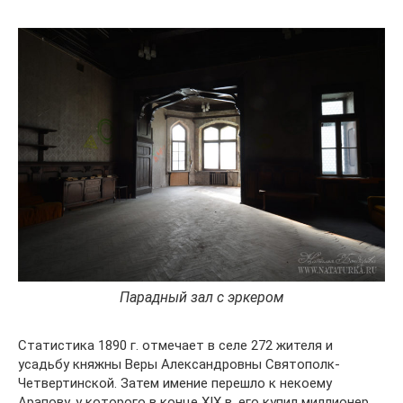
Парадный зал с эркером
Статистика 1890 г. отмечает в селе 272 жителя и
усадьбу княжны Веры Александровны Святополк-
Четвертинской. Затем имение перешло к некоему
Арапову, у которого в конце XIX в. его купил миллионер,