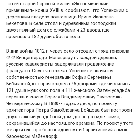
затей старой барской жизни. «Экономические
примечания» конца XVIII в. сообщают, что Успенским с
деревнями владела полковница Ирина Ивановна
Бекетова. В селе стоял и деревянный господский
двухэтажный дом со службами и 23 двора, где
проживало 182 души обоего пола.
В дни войны 1812 г. через село отходил отряд генерала
Ф.Ф.Винценгероде. Маневрируя у каждой деревни,
русские кавалеристы задерживали продвижение
французов. Спустя полвека, Успенское значится
собственностью генеральши Софьи Сергеевны
Бибиковой, которая владела 26 дворами, где числились
121 душа мужского пола и 111 женского. Затем усадьба
перешла к князю Борису Владимировичу Святополк-
Четвертинскому. В 1880-х годах здесь, по проекту
архитектора Петра Самойловича Бойцова был построен
двухэтажный усадебный дом-дворец в виде замка,
сохранившийся до настоящего времени. По проекту того
же архитектора был воздвигнут и барвихинский замок
баронессы Майендорф.