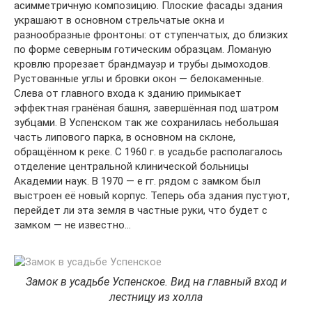
асимметричную композицию. Плоские фасады здания
украшают в основном стрельчатые окна и
разнообразные фронтоны: от ступенчатых, до близких
по форме северным готическим образцам. Ломаную
кровлю прорезает брандмауэр и трубы дымоходов.
Рустованные углы и бровки окон — белокаменные.
Слева от главного входа к зданию примыкает
эффектная гранёная башня, завершённая под шатром
зубцами. В Успенском так же сохранилась небольшая
часть липового парка, в основном на склоне,
обращённом к реке. С 1960 г. в усадьбе располагалось
отделение центральной клинической больницы
Академии наук. В 1970 — е гг. рядом с замком был
выстроен её новый корпус. Теперь оба здания пустуют,
перейдет ли эта земля в частные руки, что будет с
замком — не известно…
Замок в усадьбе Успенское. Вид на главный вход и
лестницу из холла