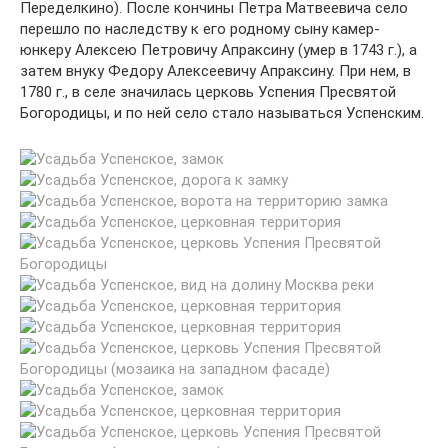
Переделкино). После кончины Петра Матвеевича село
перешло по наследству к его родному сыну камер-
юнкеру Алексею Петровичу Апраксину (умер в 1743 г.), а
затем внуку Федору Алексеевичу Апраксину. При нем, в
1780 г., в селе значилась церковь Успения Пресвятой
Богородицы, и по ней село стало называться Успенским.