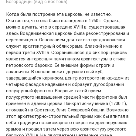
Когда была построена эта церковь, не известно.
Считается, что она была возведена в 1760 г. Однако,
можно думать, что в середине XVIII в. существовавшая
здесь Воздвиженская церковь была реконструирована и
переосвящена. Основанием для такого предположения
служит архитектурный облик храма, близкий именно к
первой трети XVIII в. Сохранившаяся до сих пор церковь
является интересным памятником архитектуры в стиле
петровского барокко. Ее внешние формы строги и
лаконичны. В основе лежит двухсветный куб,
завершающийся карнизом, центр которого на каждом из
четырех фасадов надвышен и образует дугообразный
полукруглый фронтон. Впервые такой прием
полукруглого надвышения средней части фронтона был
применен в здании церкви Панкратия-мученика (1700 г.),
стоявшей на Сретенке, близ Сухаревой башни. Возможно,
этот архитектурно-строительный прием как бы впитал в
себя традиции позакомарного покрытия древнерусских
храмов и прошел затем через всю архитектуру русского
барокко XVIII в, На двухсветном четверике храма