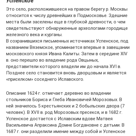
Успенское
Это село, расположившееся на правом берегу р. Москвы
относится к числу древнейших в Подмосковье. Здешние
места были заселены еще в глубокой древности, о чем
свидетельствуют обнаруженные археологами городище
железного века и курганы.
В сохранившихся письменных источниках Успенское, под
названием Вяземское, упоминается впервые в завещании
московского князя Ивана Калиты. Затем в середине XIV
в. оно перешло во владение рода Овцыных,
представители которого владели им до начала XVI в.
Позднее село становится вновь дворцовым и является
«приселком» соседнего Иславского.
Описание 1624 г. отмечает деревню во владении
стольников Бориса и Глеба Ивановичей Морозовых. В
ней значилось 5 крестьянских и 2 бобыльских двора (7
человек). В XVII в. род Морозовых пресекся, и в 1682 г.
Успенское достается с Иславским вдове Матвея
Васильевича Апраксина Домне Богдановне с детьми. В
1687 г. они разделили имение между собой и Успенское