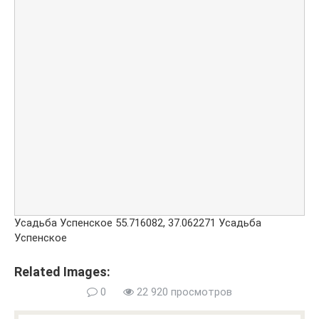
Усадьба Успенское
55.716082
,
37.062271
Усадьба
Успенское
Related Images:
0
22 920 просмотров