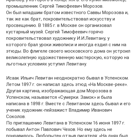
промышленник Сергей Тимофеевич Морозов.
Он был младшим братом известного Саввы Морозова и,
так же как брат, покровительствовал искусству и
просвещению. В 1885 г. в Москве он организовал
кустарный музей. Сергей Тимофеевич горячо
покровительствовал художнику И.И.Левитану, у
которого брал уроки живописи и иногда ездил с ним на
этюды. Во флигеле своего московского дома он устроил
великолепную художественную мастерскую, которую на
льготных условиях уступил Левитану.
Исаак Ильич Левитан неоднократно бывал в Успенском.
Летом 1897 г. он написал здесь этюд «На Москве-реке».
Другая картина, изображающая дом Морозова в
Успенском, называется «Сумерки. Замок» и была
написана в 1898 г. Вместе с Левитаном здесь бывал и его
ученик художник-пейзажист Владимир Иванович
Соколов.
По приглашению Левитана в Успенском 16 июня 1897 г.
побывал Антон Павлович Чехов. Но ему здесь не
понравилось. Любопытен отзыв писателя: «На днях был