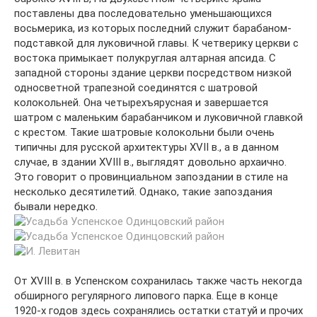
поставлены два последовательно уменьшающихся
восьмерика, из которых последний служит барабаном-
подставкой для луковичной главы. К четверику церкви с
востока примыкает полукруглая алтарная апсида. С
западной стороны здание церкви посредством низкой
односветной трапезной соединятся с шатровой
колокольней. Она четырехъярусная и завершается
шатром с маленьким барабанчиком и луковичной главкой
с крестом. Такие шатровые колокольни были очень
типичны для русской архитектуры XVII в., а в данном
случае, в здании XVIII в., выглядят довольно архаично.
Это говорит о провинциальном запоздании в стиле на
несколько десятилетий. Однако, такие запоздания
бывали нередко.
От XVIII в. в Успенском сохранилась также часть некогда
обширного регулярного липового парка. Еще в конце
1920-х годов здесь сохранялись остатки статуй и прочих