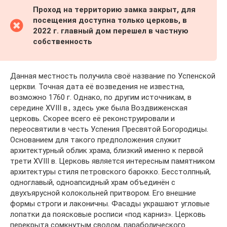
Проход на территорию замка закрыт, для
посещения доступна только церковь, в
2022 г. главный дом перешел в частную
собственность
Данная местность получила своё название по Успенской
церкви. Точная дата её возведения не известна,
возможно 1760 г. Однако, по другим источникам, в
середине XVIII в., здесь уже была Воздвиженская
церковь. Скорее всего её реконструировали и
переосвятили в честь Успения Пресвятой Богородицы.
Основанием для такого предположения служит
архитектурный облик храма, близкий именно к первой
трети XVIII в. Церковь является интересным памятником
архитектуры стиля петровского барокко. Бесстолпный,
одноглавый, одноапсидный храм объединён с
двухъярусной колокольней притвором. Его внешние
формы строги и лаконичны. Фасады украшают угловые
лопатки да поясковые росписи «под карниз». Церковь
перекрыта сомкнутым сводом, параболического