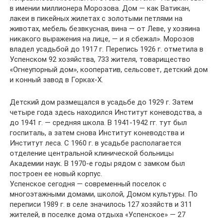
в имении миллионера Морозова. Дом — как Ватикан,
лакеи в пикейных жилетах с золотыми петлями на
животах, мебель безвкусная, вина — от Леве, у хозяина
никакого выражения на лице, — и я сбежал». Морозов
владел усадьбой до 1917 г. Перепись 1926 г. отметила в
Успенском 92 хозяйства, 733 жителя, товарищество
«Огнеупорный дом», кооператив, сельсовет, детский дом
и конный завод в Горках-Х.
Детский дом размещался в усадьбе до 1929 г. Затем
четыре года здесь находился Институт коневодства, а
до 1941 г. — средняя школа. В 1941-1942 гг. тут был
госпиталь, а затем снова Институт коневодства и
Институт леса. С 1960 г. в усадьбе располагается
отделение центральной клинической больницы
Академии наук. В 1970-е годы рядом с замком был
построен ее новый корпус.
Успенское сегодня — современный поселок с
многоэтажными домами, школой, Домом культуры. По
переписи 1989 г. в селе значилось 127 хозяйств и 311
жителей, в поселке дома отдыха «Успенское» — 27