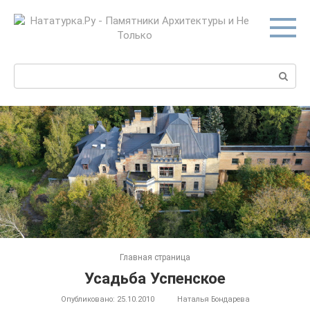
Перейти
к
контенту
Поиск:
Главная страница
Усадьба Успенское
Опубликовано:
25.10.2010
Наталья Бондарева