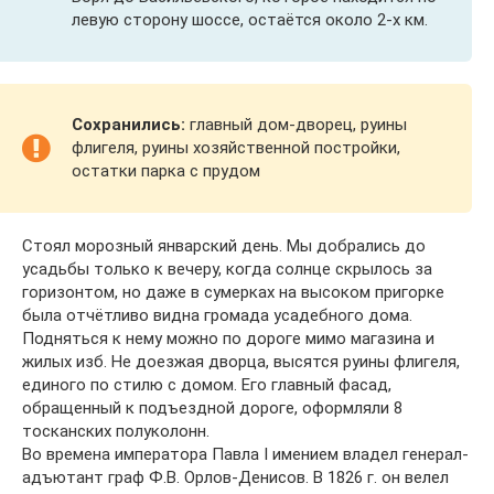
левую сторону шоссе, остаётся около 2-х км.
Сохранились:
главный дом-дворец, руины
флигеля, руины хозяйственной постройки,
остатки парка с прудом
Стоял морозный январский день. Мы добрались до
усадьбы только к вечеру, когда солнце скрылось за
горизонтом, но даже в сумерках на высоком пригорке
была отчётливо видна громада усадебного дома.
Подняться к нему можно по дороге мимо магазина и
жилых изб. Не доезжая дворца, высятся руины флигеля,
единого по стилю с домом. Его главный фасад,
обращенный к подъездной дороге, оформляли 8
тосканских полуколонн.
Во времена императора Павла I имением владел генерал-
адъютант граф Ф.В. Орлов-Денисов. В 1826 г. он велел