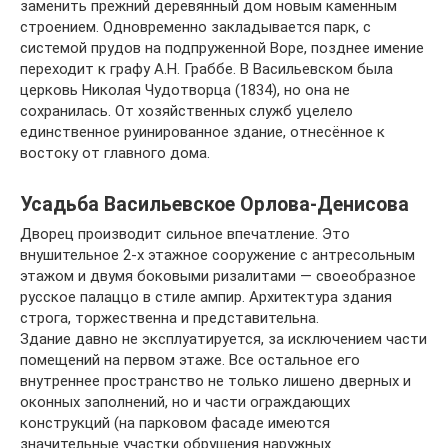
заменить прежний деревянный дом новым каменным
строением. Одновременно закладывается парк, с
системой прудов на подпруженной Воре, позднее имение
переходит к графу А.Н. Граббе. В Васильевском была
церковь Николая Чудотворца (1834), но она не
сохранилась. От хозяйственных служб уцелело
единственное руинированное здание, отнесённое к
востоку от главного дома.
Усадьба Васильевское Орлова-Денисова
Дворец производит сильное впечатление. Это
внушительное 2-х этажное сооружение с антресольным
этажом и двумя боковыми ризалитами — своеобразное
русское палаццо в стиле ампир. Архитектура здания
строга, торжественна и представительна.
Здание давно не эксплуатируется, за исключением части
помещений на первом этаже. Все остальное его
внутреннее пространство не только лишено дверных и
оконных заполнений, но и части ограждающих
конструкций (на парковом фасаде имеются
значительные участки обрушения наружных