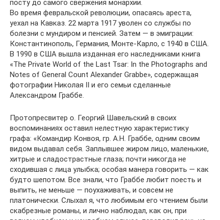
посту до самого свержения монархии.
Во время февральской революции, опасаясь ареста,
уехал на Кавказ. 22 марта 1917 уволен со службы по
болезни с мундиром и пенсией. Затем — в эмиграции:
Константинополь, Германия, Монте-Карло, с 1940 в США.
В 1990 в США вышла изданная его наследниками книга
«The Private World of the Last Tsar: In the Photographs and
Notes of General Count Alexander Grabbe», содержащая
фотографии Николая II и его семьи сделанные
Александром Граббе.
Протопресвитер о. Георгий Шавельский в своих
воспоминаниях оставил нелестную характеристику
графа: «Командир Конвоя, гр. А.Н. Граббе, одним своим
видом выдавал себя. Заплывшее жиром лицо, маленькие,
хитрые и сладострастные глаза; почти никогда не
сходившая с лица улыбка; особая манера говорить — как
будто шепотом. Все знали, что Граббе любит поесть и
выпить, не меньше — поухаживать, и совсем не
платонически. Слыхал я, что любимым его чтением были
скабрезные романы, и лично наблюдал, как он, при