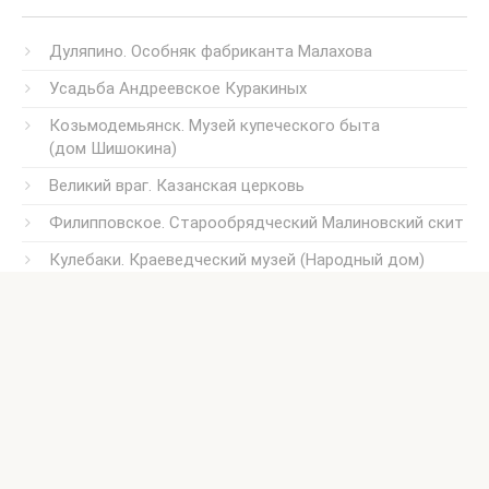
Дуляпино. Особняк фабриканта Малахова
Усадьба Андреевское Куракиных
Козьмодемьянск. Музей купеческого быта
(дом Шишокина)
Великий враг. Казанская церковь
Филипповское. Старообрядческий Малиновский скит
Кулебаки. Краеведческий музей (Народный дом)
Усадьба Успенское Казанского
© 2026, Наталья Бондарева