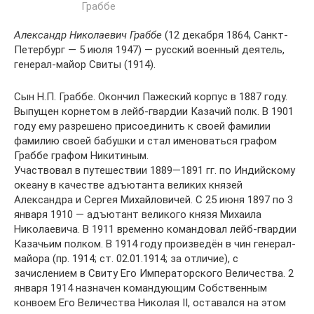
Александр Николаевич Граббе
(12 декабря 1864, Санкт-
Петербург — 5 июля 1947) — русский военный деятель,
генерал-майор Свиты (1914).
Сын Н.П. Граббе. Окончил Пажеский корпус в 1887 году.
Выпущен корнетом в лейб-гвардии Казачий полк. В 1901
году ему разрешено присоединить к своей фамилии
фамилию своей бабушки и стал именоваться графом
Граббе графом Никитиным.
Участвовал в путешествии 1889—1891 гг. по Индийскому
океану в качестве адъютанта великих князей
Александра и Сергея Михайловичей. С 25 июня 1897 по 3
января 1910 — адъютант великого князя Михаила
Николаевича. В 1911 временно командовал лейб-гвардии
Казачьим полком. В 1914 году произведён в чин генерал-
майора (пр. 1914; ст. 02.01.1914; за отличие), с
зачислением в Свиту Его Императорского Величества. 2
января 1914 назначен командующим Собственным
конвоем Его Величества Николая II, оставался на этом