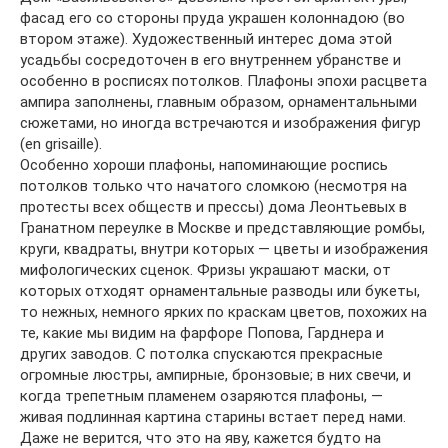
фасад его со стороны пруда украшен колоннадою (во
втором этаже). Художественный интерес дома этой
усадьбы сосредоточен в его внутреннем убранстве и
особенно в росписях потолков. Плафоны эпохи расцвета
ампира заполнены, главным образом, орнаментальными
сюжетами, но иногда встречаются и изображения фигур
(en grisaille).
Особенно хороши плафоны, напоминающие роспись
потолков только что начатого сломкою (несмотря на
протесты всех обществ и прессы) дома Леонтьевых в
Гранатном переулке в Москве и представляющие ромбы,
круги, квадраты, внутри которых — цветы и изображения
мифологических сценок. Фризы украшают маски, от
которых отходят орнаментальные разводы или букеты,
то нежных, немного ярких по краскам цветов, похожих на
те, какие мы видим на фарфоре Попова, Гарднера и
других заводов. С потолка спускаются прекрасные
огромные люстры, ампирные, бронзовые; в них свечи, и
когда трепетным пламенем озаряются плафоны, —
живая подлинная картина старины встает перед нами.
Даже не верится, что это на яву, кажется будто на