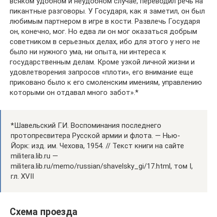
всяком удобном и неудобном случае, переводил речь на
пикантные разговоры. У Государя, как я заметил, он был
любимым партнером в игре в кости. Развлечь Государя
он, конечно, мог. Но едва ли он мог оказаться добрым
советником в серьезных делах, ибо для этого у него не
было ни нужного ума, ни опыта, ни интереса к
государственным делам. Кроме узкой личной жизни и
удовлетворения запросов «плоти», его внимание еще
приковано было к его смоленским имениям, управлению
которыми он отдавал много забот».*
*Шавельский Г.И. Воспоминания последнего
протопресвитера Русской армии и флота. — Нью-
Йорк: изд. им. Чехова, 1954. // Текст книги на сайте
militera.lib.ru —
militera.lib.ru/memo/russian/shavelsky_gi/17.html, том I,
гл. XVII
Схема проезда