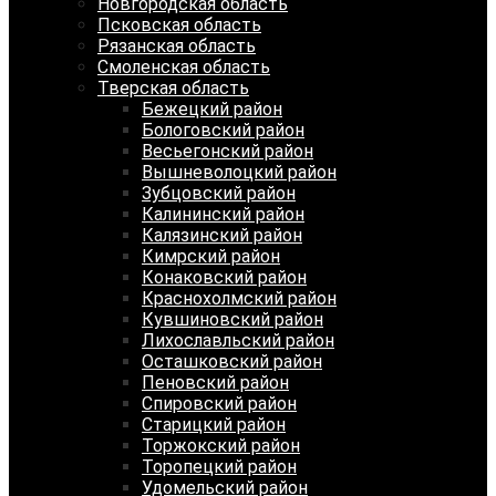
Новгородская область
Псковская область
Рязанская область
Смоленская область
Тверская область
Бежецкий район
Бологовский район
Весьегонский район
Вышневолоцкий район
Зубцовский район
Калининский район
Калязинский район
Кимрский район
Конаковский район
Краснохолмский район
Кувшиновский район
Лихославльский район
Осташковский район
Пеновский район
Спировский район
Старицкий район
Торжокский район
Торопецкий район
Удомельский район