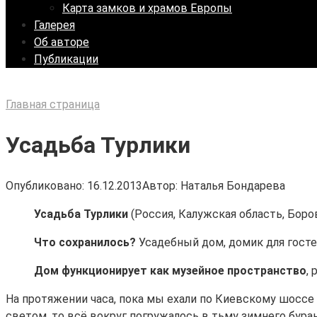
Карта замков и храмов Европы
Галерея
Об авторе
Публикации
Главная страница
Усадьба Турлики
Опубликовано:
16.12.2013
Автор:
Наталья Бондарева
Усадьба Турлики
(Россия, Калужская область, Боровс
Что сохранилось?
Усадебный дом, домик для гостей
Дом функционирует как музейное пространство
,
На протяжении часа, пока мы ехали по Киевскому шоссе
светом, то всё вокруг погружалось в тьму зимнего буран