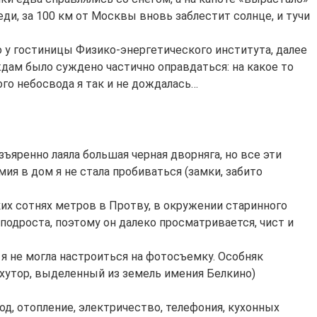
ди, за 100 км от Москвы вновь заблестит солнце, и тучи
о у гостиницы Физико-энергетического института, далее
дам было суждено частично оправдаться: на какое то
го небосвода я так и не дождалась…
ъяренно лаяла большая черная дворняга, но все эти
ия в дом я не стала пробиваться (замки, забито
х сотнях метров в Протву, в окружении старинного
подроста, поэтому он далеко просматривается, чист и
 я не могла настроиться на фотосъемку. Особняк
й хутор, выделенный из земель имения Белкино)
, отопление, электричество, телефония, кухонных