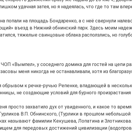
ком удачная затея, но я надеялась, что где то там впере
а попали на площадь Бондаренко, а с неё свернули налев
ающий» въезд в Нижний обнинский парк. Здесь моим надеж
тился, тяжелые свинцовые облака расползлись, но голубо
ЧОП «Вымпел», у соседнего домика для гостей на цепи раз
засовы меня никогда не останавливали, хотя из благоразум
обрывом к речке-ручью Репенке, впадающей в нескольки
нницы, не создающие условий для бурного произрастания 
еня просто захватило дух от увиденного, и какое то время
а Турликов В.П. Обнинского, (Турлики в прошлом небольшо
ках называют фамилии Кекушева, Лопатина и Злотникова.
ищем для передовых достижений цивилизации (водопровод