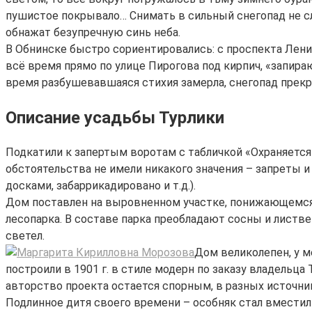
пушистое покрывало… Снимать в сильный снегопад не слиш
обнажат безупречную синь неба.
В Обнинске быстро сориентировались: с проспекта Ленин
всё время прямо по улице Пирогова под кирпич, «запир
время разбушевавшаяся стихия замерла, снегопад прекра
Описание усадьбы Турлики
Подкатили к запертым воротам с табличкой «Охраняется 
обстоятельства не имели никакого значения – запреты и 
досками, забаррикадировано и т.д.).
Дом поставлен на выровненном участке, понижающемся 
лесопарка. В составе парка преобладают сосны и листве
светел.
Дом великолепен, у м
построили в 1901 г. в стиле модерн по заказу владельц
авторство проекта остается спорным, в разных источни
Подлинное дитя своего времени – особняк стал вместил