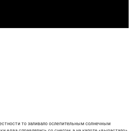
крестности то заливало ослепительным солнечным
ики едва справлялись со снегом, а на капоте «вырастало»