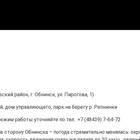
кий район, г. Обнинск, ул. Пирогова, 1)
, дом управляющего, парк на берегу р. Репнинки
 режим работы уточняйте по тел.: +7 (48439) 7-64-72
 в сторону Обнинска – погода стремительно менялась: о
а, скорость движения сразу же падала до 20 км/ч., дворн